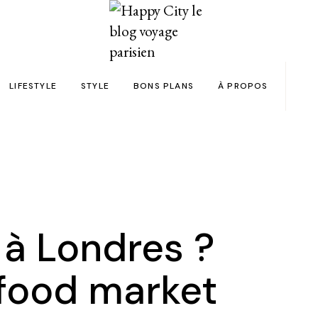
LIFESTYLE
STYLE
BONS PLANS
À PROPOS
Paris
yage
Automobile
Beauty in the City
Bons plans et codes promo !
Team
Bien-être
Beauté
Astuces voyage
Revue de presse
Déco
Mode
Collaborations
Food & Drink
Spas
Wish list voyages
 à Londres ?
ns en 24h chrono
Livres
Tattoos
Politique de confid
food market
des filles
Shopping
FAQ
Kids