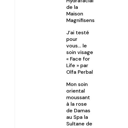
Hydrafacial
de la
Maison
Magnifisens
J’ai testé
pour
vous… le
soin visage
« Face for
Life » par
Olfa Perbal
Mon soin
oriental
moussant
à la rose
de Damas
au Spa la
Sultane de