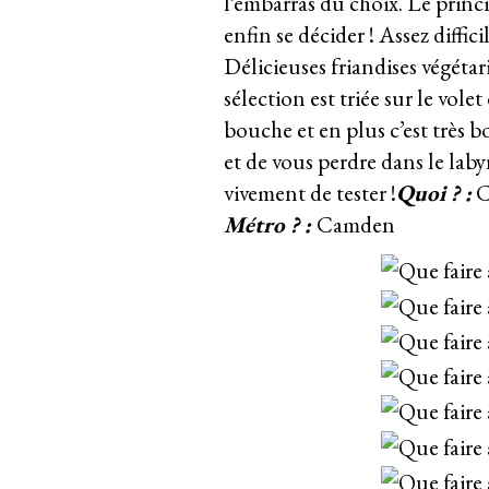
l’embarras du choix. Le princip
enfin se décider ! Assez diffic
D
élicieuses friandises végéta
sélection est triée sur le vole
bouche et en plus c’est très b
et de vous perdre dans le
laby
vivement de tester !
Quoi ? :
C
Métro ? :
Camden