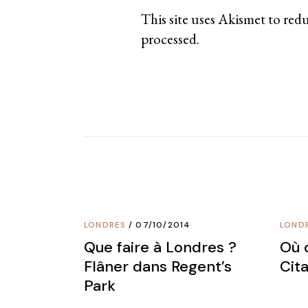
This site uses Akismet to red
processed
.
LONDRES
07/10/2014
LOND
Que faire à Londres ?
Où 
Flâner dans Regent’s
Cit
Park