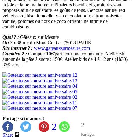
la joie et la bonne humeur. Plusieurs biscuits et garnitures sont
proposés afin de satisfaire les goûts de tous. Genoise nature, red
velvet cake, biscuit moelleux au chocolat noir, citron, noisette,
vanille, pommes ou noix de coco offrent une infinie de
combinaisons.
Quoi ? :
Gâteaux sur Mesure
Où ? :
88 rue du Mont Cenis – 75018 PARIS
Site internet ? :
www.gateauxsurmesure.com
Combien ? :
Compter 10€/part pour une commande. Atelier 6h
autour de la pâte à sucre : 150€. Atelier kids de 4 à 12 ans (1h30)
37€..etc…
Partage si tu aimes !
2
2
Partages
Share