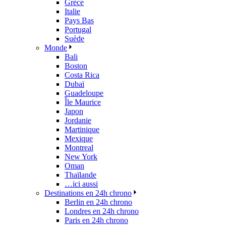
Grèce
Italie
Pays Bas
Portugal
Suède
Monde
Bali
Boston
Costa Rica
Dubaï
Guadeloupe
Île Maurice
Japon
Jordanie
Martinique
Mexique
Montreal
New York
Oman
Thaïlande
…ici aussi
Destinations en 24h chrono
Berlin en 24h chrono
Londres en 24h chrono
Paris en 24h chrono