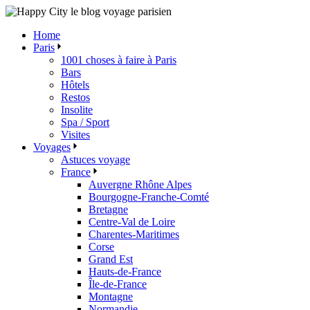
Skip
to
Home
the
Paris
content
1001 choses à faire à Paris
Bars
Hôtels
Restos
Insolite
Spa / Sport
Visites
Voyages
Astuces voyage
France
Auvergne Rhône Alpes
Bourgogne-Franche-Comté
Bretagne
Centre-Val de Loire
Charentes-Maritimes
Corse
Grand Est
Hauts-de-France
Île-de-France
Montagne
Normandie