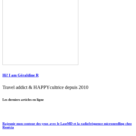
Hi! I am Géraldine R
Travel addict & HAPPYcultrice depuis 2010
Les derniers articles en ligne
Rajeunir mon contour des yeux avec le LaseMD et la radiofréquence microneedling chez
Renécia