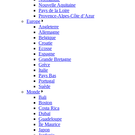
Nouvelle Aquitaine
Pays de la Loire
Provence-Alpes-Côte d’Azur
Europe
Angleterre
Allemagne
Belgique
Croatie
Ecosse
Espagne
Grande Bretagne
Grèce
Italie
Pays Bas
Portugal
Suède
Monde
Bali
Boston
Costa Rica
Dubaï
Guadeloupe
Île Maurice
Japon