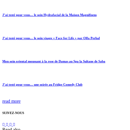
J’ai testé pour vous… le soin Hydrafacial de la Maison Magnifisens
J’ai testé pour vous… le soin visage « Face for Life » par Olfa Perbal
Mon soin oriental moussant à la rose de Damas au Spa la Sultane de Saba
J’ai testé pour vous… une soirée au Fridge Comedy Club
read more
SUIVEZ-NOUS
Read also