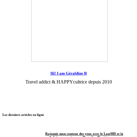
Hi! I am Géraldine R
Travel addict & HAPPYcultrice depuis 2010
Les derniers articles en ligne
Rajeunir mon contour des yeux avec le LaseMD et la