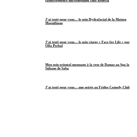
radiofréquence microneedling chez Renécia
J’ai testé pour vous… le soin Hydrafacial de la Maison
Magnifisens
J’ai testé pour vous… le soin visage « Face for Life » par
Olfa Perbal
Mon soin oriental moussant à la rose de Damas au Spa la
Sultane de Saba
J’ai testé pour vous… une soirée au Fridge Comedy Club