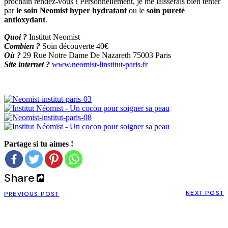
prochain rendez-vous ! Personnellement, je me laisserais bien tenter
par
le soin Neomist hyper hydratant
ou le
soin pureté
antioxydant
.
Quoi ?
Institut Neomist
Combien ?
Soin découverte 40€
Où ?
29 Rue Notre Dame De Nazareth 75003 Paris
Site internet ?
www.neomist-linstitut-paris.fr
Partage si tu aimes !
Share
NEXT POST
PREVIOUS POST