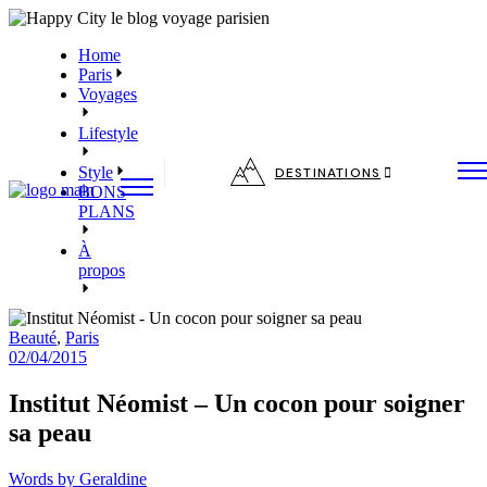
Skip
to
Home
the
Paris
content
Voyages
Lifestyle
Style
DESTINATIONS
BONS
PLANS
À
propos
Beauté
,
Paris
02/04/2015
Institut Néomist – Un cocon pour soigner
sa peau
Words by
Geraldine