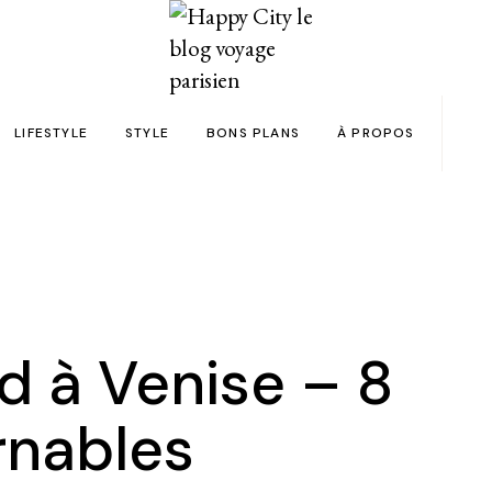
LIFESTYLE
STYLE
BONS PLANS
À PROPOS
Paris
yage
Automobile
Beauty in the City
Bons plans et codes promo !
Team
Bien-être
Beauté
Astuces voyage
Revue de presse
Déco
Mode
Collaborations
Food & Drink
Spas
Wish list voyages
 à Venise – 8
ns en 24h chrono
Livres
Tattoos
Politique de confid
rnables
des filles
Shopping
FAQ
Kids