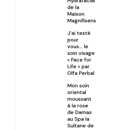
Hydrafacial
de la
Maison
Magnifisens
J’ai testé
pour
vous… le
soin visage
« Face for
Life » par
Olfa Perbal
Mon soin
oriental
moussant
à la rose
de Damas
au Spa la
Sultane de