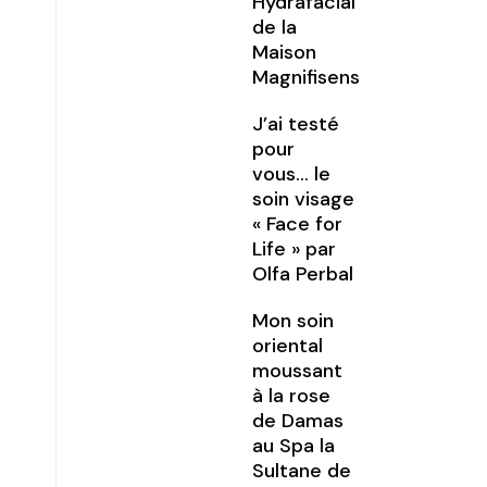
Hydrafacial
de la
Maison
Magnifisens
J’ai testé
pour
vous… le
soin visage
« Face for
Life » par
Olfa Perbal
Mon soin
oriental
moussant
à la rose
de Damas
au Spa la
Sultane de