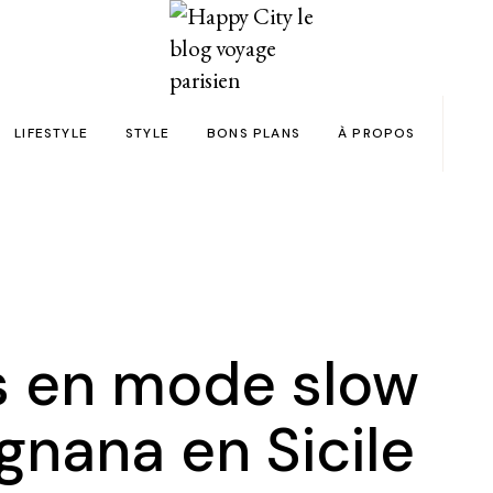
LIFESTYLE
STYLE
BONS PLANS
À PROPOS
Paris
yage
Automobile
Beauty in the City
Bons plans et codes promo !
Team
Bien-être
Beauté
Astuces voyage
Revue de presse
Déco
Mode
Collaborations
Food & Drink
Spas
Wish list voyages
 en mode slow
ns en 24h chrono
Livres
Tattoos
Politique de confid
ignana en Sicile
des filles
Shopping
FAQ
Kids