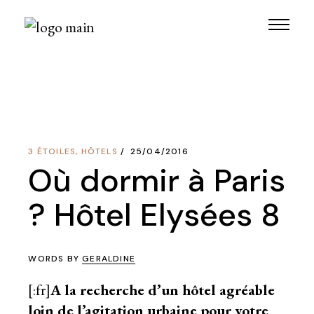
Skip
to
the
content
3 ÉTOILES
,
HÔTELS
25/04/2016
Où dormir à Paris
? Hôtel Elysées 8
WORDS BY
GERALDINE
[:fr]
A la recherche d’un hôtel agréable
loin de l’agitation urbaine pour votre