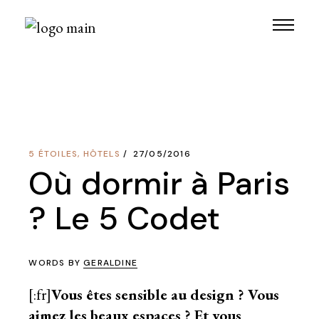
Skip
to
the
content
5 ÉTOILES
,
HÔTELS
27/05/2016
Où dormir à Paris
? Le 5 Codet
WORDS BY
GERALDINE
[:fr]
Vous êtes sensible au design ? Vous
aimez les beaux espaces ? Et vous