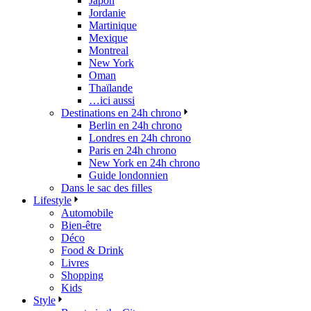
Japon
Jordanie
Martinique
Mexique
Montreal
New York
Oman
Thaïlande
…ici aussi
Destinations en 24h chrono
Berlin en 24h chrono
Londres en 24h chrono
Paris en 24h chrono
New York en 24h chrono
Guide londonnien
Dans le sac des filles
Lifestyle
Automobile
Bien-être
Déco
Food & Drink
Livres
Shopping
Kids
Style