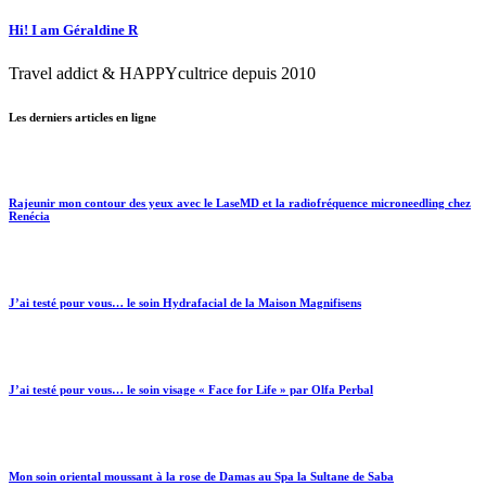
Hi! I am Géraldine R
Travel addict & HAPPYcultrice depuis 2010
Les derniers articles en ligne
Rajeunir mon contour des yeux avec le LaseMD et la radiofréquence microneedling chez
Renécia
J’ai testé pour vous… le soin Hydrafacial de la Maison Magnifisens
J’ai testé pour vous… le soin visage « Face for Life » par Olfa Perbal
Mon soin oriental moussant à la rose de Damas au Spa la Sultane de Saba