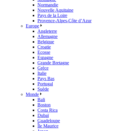
Normandie
Nouvelle Aquitaine
Pays de la Loire
Provence-Alpes-Côte d’Azur
Europe
Angleterre
Allemagne
Belgique
Croatie
Ecosse
Espagne
Grande Bretagne
Grèce
Italie
Pays Bas
Portugal
Suède
Monde
Bali
Boston
Costa Rica
Dubaï
Guadeloupe
Île Maurice