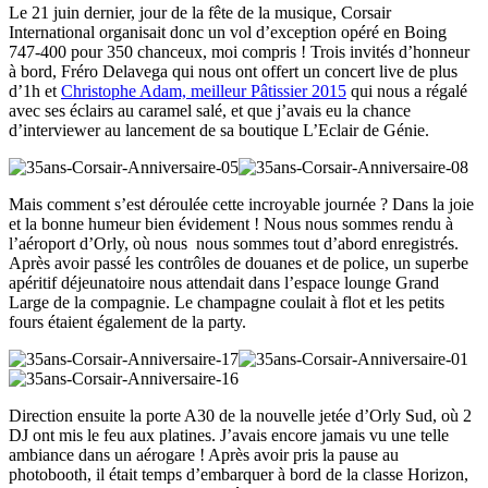
Le 21 juin dernier, jour de la fête de la musique, Corsair
International organisait donc un vol d’exception opéré en Boing
747-400 pour 350 chanceux, moi compris ! Trois invités d’honneur
à bord, Fréro Delavega qui nous ont offert un concert live de plus
d’1h et
Christophe Adam, meilleur Pâtissier 2015
qui nous a régalé
avec ses éclairs au caramel salé, et que j’avais eu la chance
d’interviewer au lancement de sa boutique L’Eclair de Génie.
Mais comment s’est déroulée cette incroyable journée ? Dans la joie
et la bonne humeur bien évidement ! Nous nous sommes rendu à
l’aéroport d’Orly, où nous nous sommes tout d’abord enregistrés.
Après avoir passé les contrôles de douanes et de police, un superbe
apéritif déjeunatoire nous attendait dans l’espace lounge Grand
Large de la compagnie. Le champagne coulait à flot et les petits
fours étaient également de la party.
Direction ensuite la porte A30 de la nouvelle jetée d’Orly Sud, où 2
DJ ont mis le feu aux platines. J’avais encore jamais vu une telle
ambiance dans un aérogare ! Après avoir pris la pause au
photobooth, il était temps d’embarquer à bord de la classe Horizon,