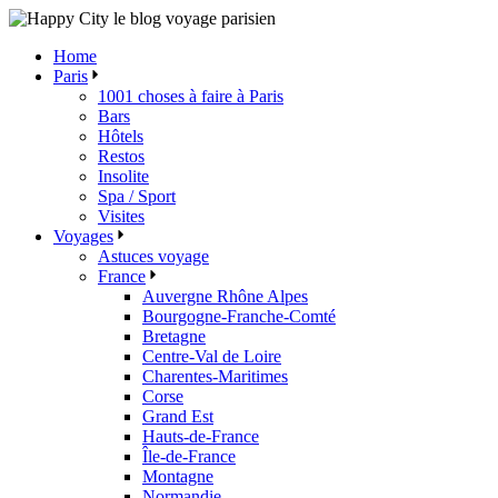
Skip
to
Home
the
Paris
content
1001 choses à faire à Paris
Bars
Hôtels
Restos
Insolite
Spa / Sport
Visites
Voyages
Astuces voyage
France
Auvergne Rhône Alpes
Bourgogne-Franche-Comté
Bretagne
Centre-Val de Loire
Charentes-Maritimes
Corse
Grand Est
Hauts-de-France
Île-de-France
Montagne
Normandie