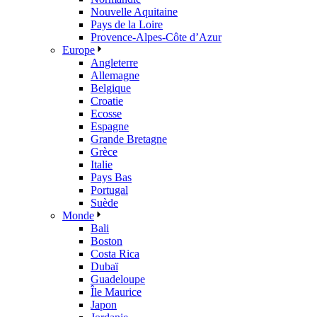
Nouvelle Aquitaine
Pays de la Loire
Provence-Alpes-Côte d’Azur
Europe
Angleterre
Allemagne
Belgique
Croatie
Ecosse
Espagne
Grande Bretagne
Grèce
Italie
Pays Bas
Portugal
Suède
Monde
Bali
Boston
Costa Rica
Dubaï
Guadeloupe
Île Maurice
Japon