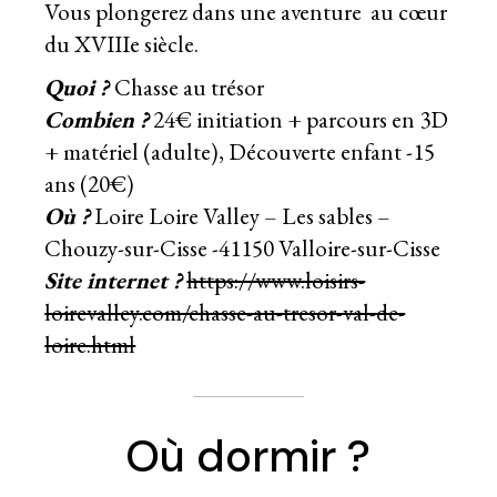
Vous plongerez dans une aventure au cœur
du XVIIIe siècle.
Quoi ?
Chasse au trésor
Combien ?
24€ initiation + parcours en 3D
+ matériel (adulte), Découverte enfant -15
ans (20€)
Où ?
Loire Loire Valley – Les sables –
Chouzy-sur-Cisse -41150 Valloire-sur-Cisse
Site internet ?
https://www.loisirs-
loirevalley.com/chasse-au-tresor-val-de-
loire.html
Où dormir ?