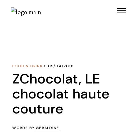
Skip
to
the
content
FOOD & DRINK
09/04/2018
ZChocolat, LE
chocolat haute
couture
WORDS BY
GERALDINE