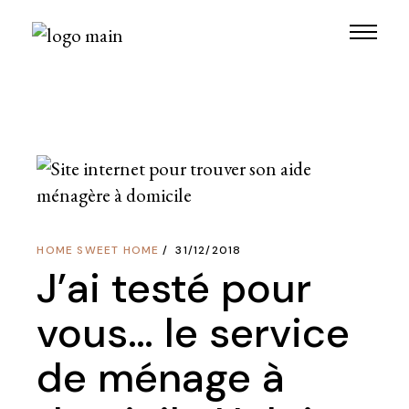
Skip
to
the
content
HOME SWEET HOME
31/12/2018
J’ai testé pour
vous… le service
de ménage à