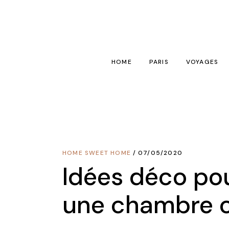
Skip
to
the
content
HOME
PARIS
VOYAGES
1001 choses à faire à 
Astuces vo
Bars
France
Hôtels
Europe
HOME SWEET HOME
07/05/2020
Restos
Monde
Idées déco po
Insolite
Destinatio
une chambre 
Spa / Sport
Dans le sac 
Visites