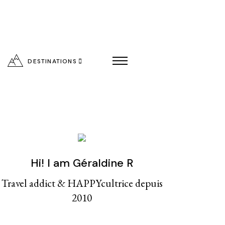
DESTINATIONS
Hi! I am Géraldine R
entialité
Travel addict & HAPPYcultrice depuis
2010