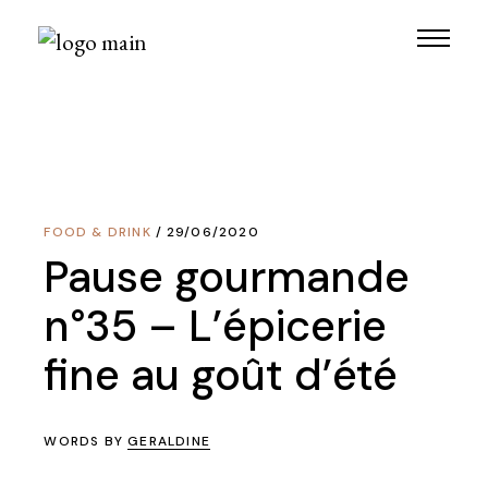
Skip
to
the
content
FOOD & DRINK
29/06/2020
Pause gourmande
n°35 – L’épicerie
fine au goût d’été
WORDS BY
GERALDINE