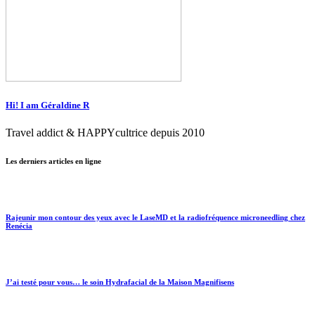
Hi! I am Géraldine R
Travel addict & HAPPYcultrice depuis 2010
Les derniers articles en ligne
Rajeunir mon contour des yeux avec le LaseMD et la radiofréquence microneedling chez
Renécia
J’ai testé pour vous… le soin Hydrafacial de la Maison Magnifisens