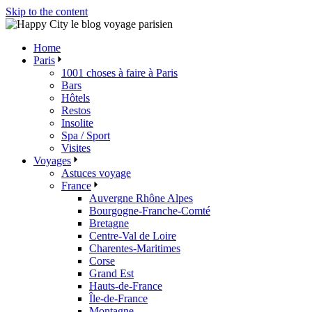
Skip to the content
Home
Paris
1001 choses à faire à Paris
Bars
Hôtels
Restos
Insolite
Spa / Sport
Visites
Voyages
Astuces voyage
France
Auvergne Rhône Alpes
Bourgogne-Franche-Comté
Bretagne
Centre-Val de Loire
Charentes-Maritimes
Corse
Grand Est
Hauts-de-France
Île-de-France
Montagne