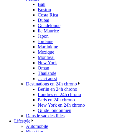
Bali
Boston
Costa Rica
Dubaï
Guadeloupe
Île Maurice
Japon
Jordanie
Martinique
Mexique
Montreal
New York
Oman
Thaïlande
…ici aussi
Destinations en 24h chrono
Berlin en 24h chrono
Londres en 24h chrono
Paris en 24h chrono
New York en 24h chrono
Guide londonnien
Dans le sac des filles
Lifestyle
Automobile
Bien-être