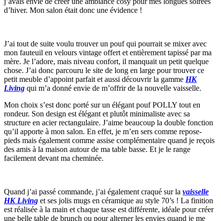
j’avais envie de créer une ambiance cosy pour mes longues soirées
d’hiver. Mon salon était donc une évidence !
J’ai tout de suite voulu trouver un pouf qui pourrait se mixer avec
mon fauteuil en velours vintage offert et entièrement tapissé par ma
mère. Je l’adore, mais niveau confort, il manquait un petit quelque
chose. J’ai donc parcouru le site de long en large pour trouver ce
petit meuble d’appoint parfait et aussi découvrir la gamme
HK
Living
qui m’a donné envie de m’offrir de la nouvelle vaisselle.
Mon choix s’est donc porté sur un élégant pouf POLLY tout en
rondeur. Son design est élégant et plutôt minimaliste avec sa
structure en acier rectangulaire. J’aime beaucoup la double fonction
qu’il apporte à mon salon. En effet, je m’en sers comme repose-
pieds mais également comme assise complémentaire quand je reçois
des amis à la maison autour de ma table basse. Et je le range
facilement devant ma cheminée.
Quand j’ai passé commande, j’ai également craqué sur la
vaisselle
HK Living
et ses jolis mugs en céramique au style 70’s ! La finition
est réalisée à la main et chaque tasse est différente, idéale pour créer
une belle table de brunch ou pour alterner les envies quand je me