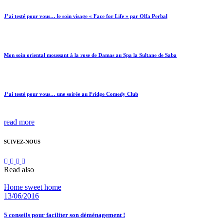
J’ai testé pour vous… le soin visage « Face for Life » par Olfa Perbal
Mon soin oriental moussant à la rose de Damas au Spa la Sultane de Saba
J’ai testé pour vous… une soirée au Fridge Comedy Club
read more
SUIVEZ-NOUS
Read also
Home sweet home
13/06/2016
5 conseils pour faciliter son déménagement !