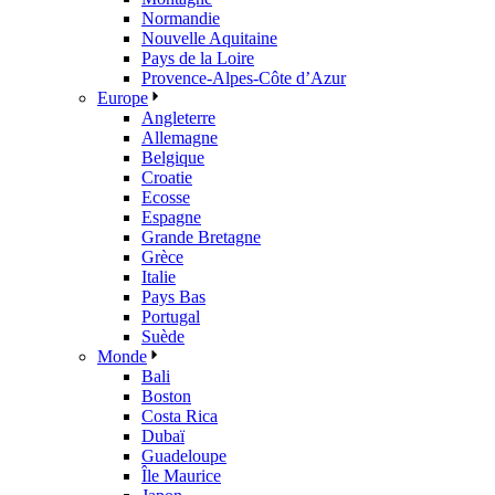
Normandie
Nouvelle Aquitaine
Pays de la Loire
Provence-Alpes-Côte d’Azur
Europe
Angleterre
Allemagne
Belgique
Croatie
Ecosse
Espagne
Grande Bretagne
Grèce
Italie
Pays Bas
Portugal
Suède
Monde
Bali
Boston
Costa Rica
Dubaï
Guadeloupe
Île Maurice