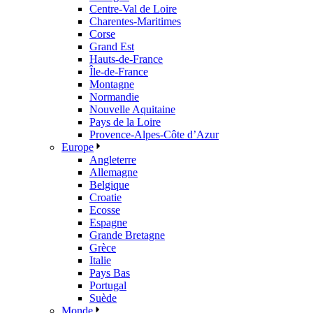
Centre-Val de Loire
Charentes-Maritimes
Corse
Grand Est
Hauts-de-France
Île-de-France
Montagne
Normandie
Nouvelle Aquitaine
Pays de la Loire
Provence-Alpes-Côte d’Azur
Europe
Angleterre
Allemagne
Belgique
Croatie
Ecosse
Espagne
Grande Bretagne
Grèce
Italie
Pays Bas
Portugal
Suède
Monde