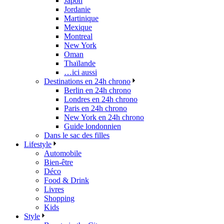
Japon
Jordanie
Martinique
Mexique
Montreal
New York
Oman
Thaïlande
…ici aussi
Destinations en 24h chrono
Berlin en 24h chrono
Londres en 24h chrono
Paris en 24h chrono
New York en 24h chrono
Guide londonnien
Dans le sac des filles
Lifestyle
Automobile
Bien-être
Déco
Food & Drink
Livres
Shopping
Kids
Style