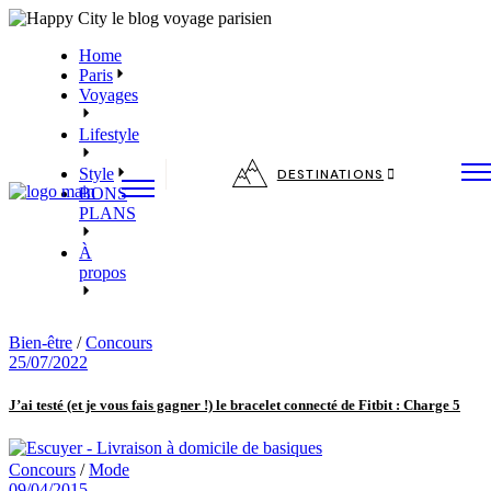
Skip
to
Home
the
Paris
content
Voyages
Lifestyle
Style
DESTINATIONS
BONS
PLANS
À
propos
Bien-être
/
Concours
25/07/2022
J’ai testé (et je vous fais gagner !) le bracelet connecté de Fitbit : Charge 5
Concours
/
Mode
09/04/2015