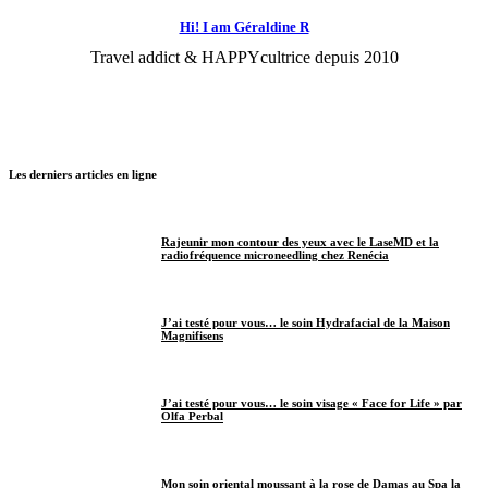
Hi! I am Géraldine R
Travel addict & HAPPYcultrice depuis 2010
Les derniers articles en ligne
Rajeunir mon contour des yeux avec le LaseMD et la
radiofréquence microneedling chez Renécia
J’ai testé pour vous… le soin Hydrafacial de la Maison
Magnifisens
J’ai testé pour vous… le soin visage « Face for Life » par
Olfa Perbal
Mon soin oriental moussant à la rose de Damas au Spa la