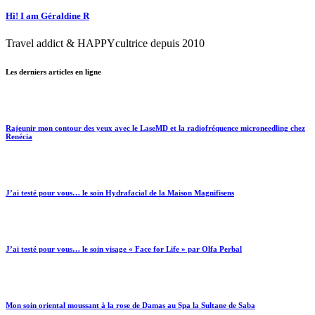
Hi! I am Géraldine R
Travel addict & HAPPYcultrice depuis 2010
Les derniers articles en ligne
Rajeunir mon contour des yeux avec le LaseMD et la radiofréquence microneedling chez
Renécia
J’ai testé pour vous… le soin Hydrafacial de la Maison Magnifisens
J’ai testé pour vous… le soin visage « Face for Life » par Olfa Perbal
Mon soin oriental moussant à la rose de Damas au Spa la Sultane de Saba