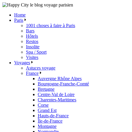
Skip
to
Home
the
Paris
content
1001 choses à faire à Paris
Bars
Hôtels
Restos
Insolite
Spa / Sport
Visites
Voyages
Astuces voyage
France
Auvergne Rhône Alpes
Bourgogne-Franche-Comté
Bretagne
Centre-Val de Loire
Charentes-Maritimes
Corse
Grand Est
Hauts-de-France
Île-de-France
Montagne
Normandie