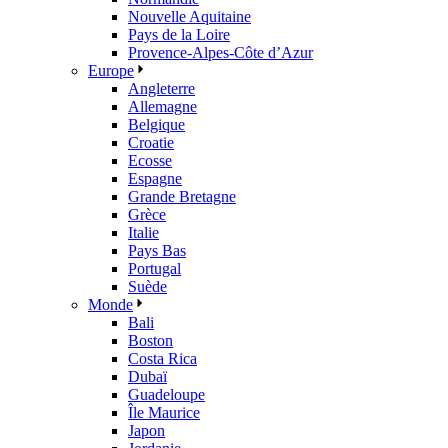
Nouvelle Aquitaine
Pays de la Loire
Provence-Alpes-Côte d’Azur
Europe
Angleterre
Allemagne
Belgique
Croatie
Ecosse
Espagne
Grande Bretagne
Grèce
Italie
Pays Bas
Portugal
Suède
Monde
Bali
Boston
Costa Rica
Dubaï
Guadeloupe
Île Maurice
Japon