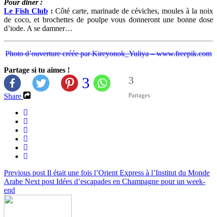
Pour diner :
Le Fish Club
:
Côté carte, marinade de céviches, moules à la noix
de coco, et brochettes de poulpe vous donneront une bonne dose
d’iode. A se damner…
Photo d’ouverture créée par Kireyonok_Yuliya – www.freepik.com
Partage si tu aimes !
3
3
Partages
Share
Previous post
Il était une fois l’Orient Express à l’Institut du Monde
Arabe
Next post
Idées d’escapades en Champagne pour un week-
end