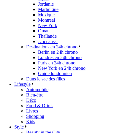
Jordanie
Martinique
Mexique
Montreal
New York
Oman
Thaïlande
…ici aussi
Destinations en 24h chrono
Berlin en 24h chrono
Londres en 24h chrono
Paris en 24h chrono
New York en 24h chrono
Guide londonnien
Dans le sac des filles
Lifestyle
Automobile
Bien-être
Déco
Food & Drink
Livres
Shopping
Kids
Style
Beauty in the City