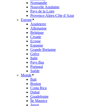
Normandie
Nouvelle Aquitaine
Pays de la Loire
Provence-Alpes-Côte d’Azur
Europe
Angleterre
Allemagne
Belgique
Croatie
Ecosse
Espagne
Grande Bretagne
Grèce
Italie
Pays Bas
Portugal
Suède
Monde
Bali
Boston
Costa Rica
Dubaï
Guadeloupe
Île Maurice
Japon