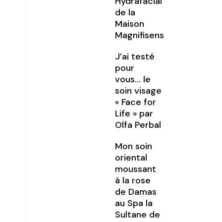
Hydrafacial
de la
Maison
Magnifisens
J’ai testé
pour
vous… le
soin visage
« Face for
Life » par
Olfa Perbal
Mon soin
oriental
moussant
à la rose
de Damas
au Spa la
Sultane de