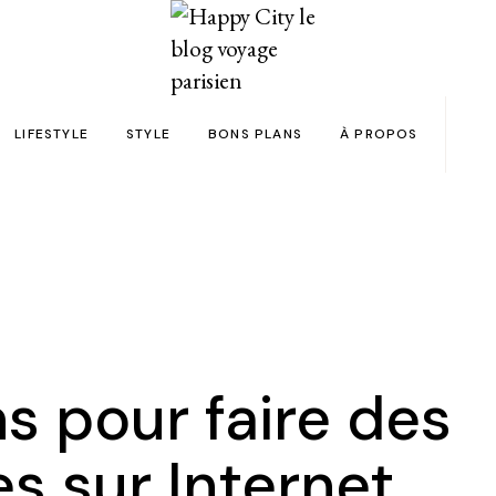
LIFESTYLE
STYLE
BONS PLANS
À PROPOS
Paris
yage
Automobile
Beauty in the City
Bons plans et codes promo !
Team
Bien-être
Beauté
Astuces voyage
Revue de presse
Déco
Mode
Collaborations
Food & Drink
Spas
Wish list voyages
ns en 24h chrono
Livres
Tattoos
Politique de confid
s pour faire des
des filles
Shopping
FAQ
s sur Internet
Kids