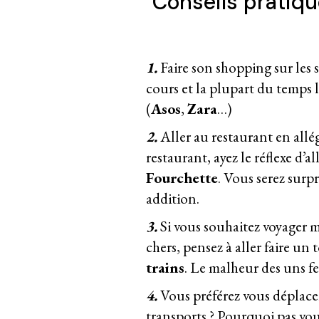
Conseils pratiq
1.
Faire son shopping sur les s
cours et la plupart du temps le
(
Asos
,
Zara
…)
2.
Aller au restaurant en allé
restaurant, ayez le réflexe d’al
Fourchette
. Vous serez surp
addition.
3.
Si vous souhaitez voyager m
chers, pensez à aller faire un
trains
. Le malheur des uns fe
4.
Vous préférez vous déplacer
transports ? Pourquoi pas vo