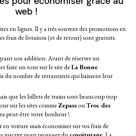
ues pour économiser grâce au
web !
ites en lignes. Il y a très souvent des promotions en
s frais de livraison (et de retour) sont gratuits.
geant son addition. Avant de réserver un
ler faire un tour sur le site de
La Bonne
ris du nombre de restaurants qui baissent leur
ais que les billets de trains sont beaucoup trop
 tour sur les sites comme
Zepass
ou
Troc des
ra peut-être votre bonheur !
 en voiture mais économiser sur vos frais de
us inscrire pour proposer du
covoiturage
. La