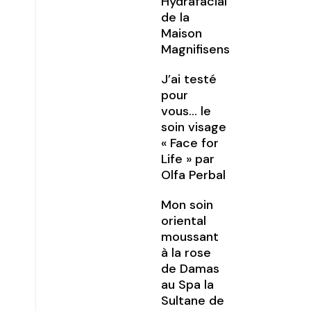
Hydrafacial
de la
Maison
Magnifisens
J’ai testé
pour
vous… le
soin visage
« Face for
Life » par
Olfa Perbal
Mon soin
oriental
moussant
à la rose
de Damas
au Spa la
Sultane de