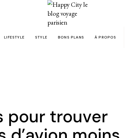
LIFESTYLE
STYLE
BONS PLANS
À PROPOS
Paris
yage
Automobile
Beauty in the City
Bons plans et codes promo !
Team
Bien-être
Beauté
Astuces voyage
Revue de presse
Déco
Mode
Collaborations
Food & Drink
Spas
Wish list voyages
ns en 24h chrono
Livres
Tattoos
Politique de confid
s pour trouver
des filles
Shopping
FAQ
ts d’avion moins
Kids