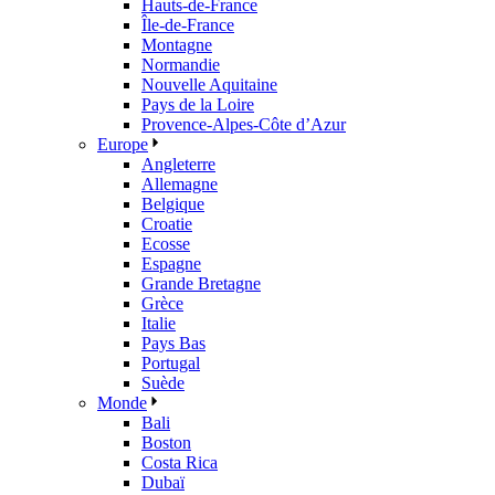
Hauts-de-France
Île-de-France
Montagne
Normandie
Nouvelle Aquitaine
Pays de la Loire
Provence-Alpes-Côte d’Azur
Europe
Angleterre
Allemagne
Belgique
Croatie
Ecosse
Espagne
Grande Bretagne
Grèce
Italie
Pays Bas
Portugal
Suède
Monde
Bali
Boston
Costa Rica
Dubaï