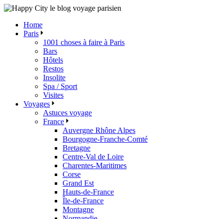
Skip
to
Home
the
Paris
content
1001 choses à faire à Paris
Bars
Hôtels
Restos
Insolite
Spa / Sport
Visites
Voyages
Astuces voyage
France
Auvergne Rhône Alpes
Bourgogne-Franche-Comté
Bretagne
Centre-Val de Loire
Charentes-Maritimes
Corse
Grand Est
Hauts-de-France
Île-de-France
Montagne
Normandie