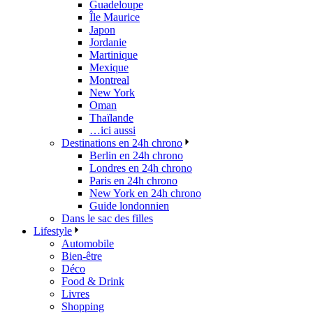
Guadeloupe
Île Maurice
Japon
Jordanie
Martinique
Mexique
Montreal
New York
Oman
Thaïlande
…ici aussi
Destinations en 24h chrono
Berlin en 24h chrono
Londres en 24h chrono
Paris en 24h chrono
New York en 24h chrono
Guide londonnien
Dans le sac des filles
Lifestyle
Automobile
Bien-être
Déco
Food & Drink
Livres
Shopping