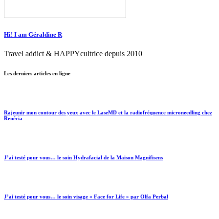
Hi! I am Géraldine R
Travel addict & HAPPYcultrice depuis 2010
Les derniers articles en ligne
Rajeunir mon contour des yeux avec le LaseMD et la radiofréquence microneedling chez
Renécia
J’ai testé pour vous… le soin Hydrafacial de la Maison Magnifisens
J’ai testé pour vous… le soin visage « Face for Life » par Olfa Perbal