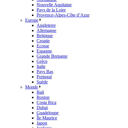
Nouvelle Aquitaine
Pays de la Loire
Provence-Alpes-Côte d’Azur
Europe
Angleterre
Allemagne
Belgique
Croatie
Ecosse
Espagne
Grande Bretagne
Grèce
Italie
Pays Bas
Portugal
Suède
Monde
Bali
Boston
Costa Rica
Dubaï
Guadeloupe
Île Maurice
Japon