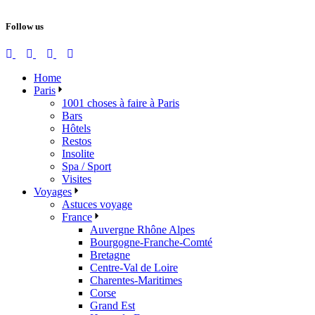
Follow us
Home
Paris
1001 choses à faire à Paris
Bars
Hôtels
Restos
Insolite
Spa / Sport
Visites
Voyages
Astuces voyage
France
Auvergne Rhône Alpes
Bourgogne-Franche-Comté
Bretagne
Centre-Val de Loire
Charentes-Maritimes
Corse
Grand Est