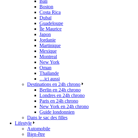
Bali
Boston
Costa Rica
Dubaï
Guadeloupe
Île Maurice
Japon
Jordanie
Martinique
Mexique
Montreal
New York
Oman
Thaïlande
…ici aussi
Destinations en 24h chrono
Berlin en 24h chrono
Londres en 24h chrono
Paris en 24h chrono
New York en 24h chrono
Guide londonnien
Dans le sac des filles
Lifestyle
Automobile
Bien-être