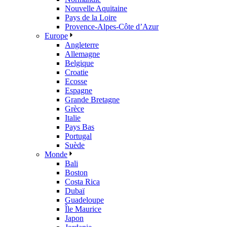
Nouvelle Aquitaine
Pays de la Loire
Provence-Alpes-Côte d’Azur
Europe
Angleterre
Allemagne
Belgique
Croatie
Ecosse
Espagne
Grande Bretagne
Grèce
Italie
Pays Bas
Portugal
Suède
Monde
Bali
Boston
Costa Rica
Dubaï
Guadeloupe
Île Maurice
Japon