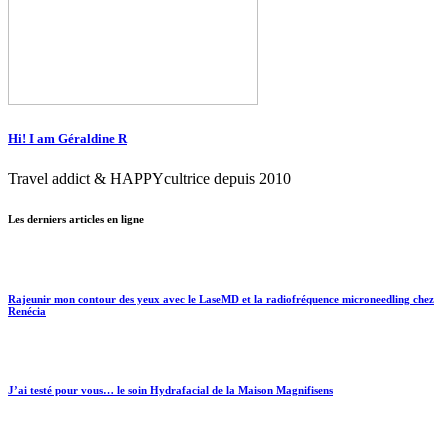
Hi! I am Géraldine R
Travel addict & HAPPYcultrice depuis 2010
Les derniers articles en ligne
Rajeunir mon contour des yeux avec le LaseMD et la radiofréquence microneedling chez
Renécia
J’ai testé pour vous… le soin Hydrafacial de la Maison Magnifisens