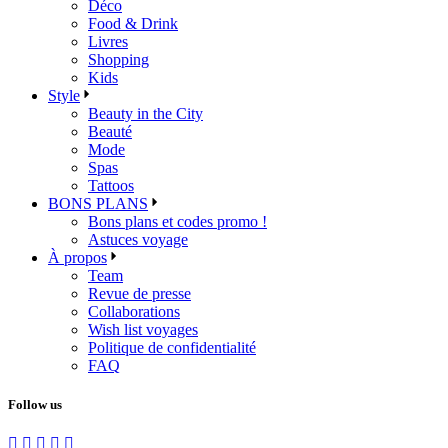
Déco
Food & Drink
Livres
Shopping
Kids
Style
Beauty in the City
Beauté
Mode
Spas
Tattoos
BONS PLANS
Bons plans et codes promo !
Astuces voyage
À propos
Team
Revue de presse
Collaborations
Wish list voyages
Politique de confidentialité
FAQ
Follow us