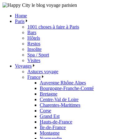
Skip
to
Home
the
Paris
content
1001 choses à faire à Paris
Bars
Hôtels
Restos
Insolite
Spa / Sport
Visites
Voyages
Astuces voyage
France
Auvergne Rhône Alpes
Bourgogne-Franche-Comté
Bretagne
Centre-Val de Loire
Charentes-Maritimes
Corse
Grand Est
Hauts-de-France
Île-de-France
Montagne
Normandie