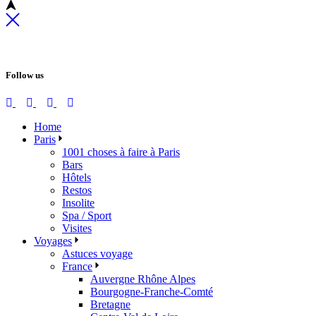
Follow us
Home
Paris
1001 choses à faire à Paris
Bars
Hôtels
Restos
Insolite
Spa / Sport
Visites
Voyages
Astuces voyage
France
Auvergne Rhône Alpes
Bourgogne-Franche-Comté
Bretagne