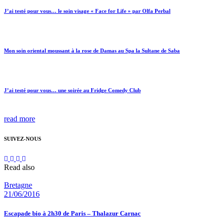
J’ai testé pour vous… le soin visage « Face for Life » par Olfa Perbal
Mon soin oriental moussant à la rose de Damas au Spa la Sultane de Saba
J’ai testé pour vous… une soirée au Fridge Comedy Club
read more
SUIVEZ-NOUS
Read also
Bretagne
21/06/2016
Escapade bio à 2h30 de Paris – Thalazur Carnac