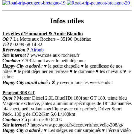
Infos utiles
Les gites d’Emmanuel & Annie Blandin
Où ?
La Motte aux Rochers – 35190 Québriac
Tél ?
02 99 68 14 32
Réservation ?
Airbnb
Site internet ?
www.mote-aux-rochers.fr
Combien ?
70€ la nuit avec le petit déjeuner
Happy City a adoré :
♥ la petite chapelle ♥ la gentillesse de nos
hôtes ♥ le petit déjeuner en terrasse ♥ le domaine ♥ les chevaux ♥ le
calme
Happy City aurait aimé :
✘ y revenir tous les week-ends !
Peugeot 308 GT
Quoi ?
Moteur Diesel 2,0L BlueHDi 180
i
sur GT 180, teinte bleu
Magnetic exclusive, jantes aluminium spécifiques de 18’’ diamantées
bi-aspect, petit volant spécifique avec cuir perforé, Driver Sport
Pack, 130 g de CO2/Km 5.6 L/100km
Combien ?
à partir de 30 650 €
Site internet ?
http://www.peugeot.fr/decouvrir/nouvelle-308/gt/
Happy City a adoré :
♥ Les sièges en cuir surpiqués ♥ l’écran vidéo