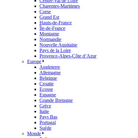
Centre-Val de Loire
Charentes-Maritimes
Corse
Grand Est
Hauts-de-France
Île-de-France
Montagne
Normandie
Nouvelle Aquitaine
Pays de la Loire
Provence-Alpes-Côte d’Azur
Europe
Angleterre
Allemagne
Belgique
Croatie
Ecosse
Espagne
Grande Bretagne
Grèce
Italie
Pays Bas
Portugal
Suède
Monde