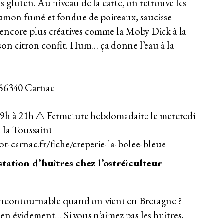
ns gluten. Au niveau de la carte, on retrouve les
aumon fumé et fondue de poireaux, saucisse
 encore plus créatives comme la Moby Dick à la
t son citron confit. Hum… ça donne l’eau à la
 56340 Carnac
19h à 21h ⚠️ Fermeture hebdomadaire le mercredi
e la Toussaint
t-carnac.fr/fiche/creperie-la-bolee-bleue
tation d’huîtres chez l’ostréiculteur
incontournable quand on vient en Bretagne ?
ien évidement… Si vous n’aimez pas les huitres,