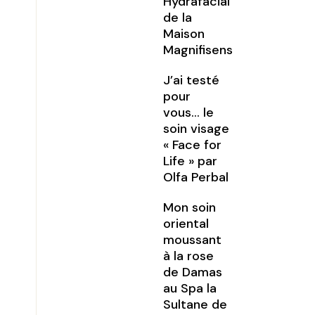
Hydrafacial
de la
Maison
Magnifisens
J’ai testé
pour
vous… le
soin visage
« Face for
Life » par
Olfa Perbal
Mon soin
oriental
moussant
à la rose
de Damas
au Spa la
Sultane de