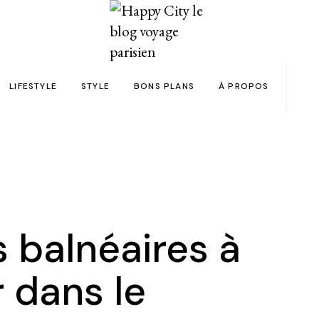
LIFESTYLE
STYLE
BONS PLANS
À PROPOS
Paris
yage
Automobile
Beauty in the City
Bons plans et codes promo !
Team
Bien-être
Beauté
Astuces voyage
Revue de presse
Déco
Mode
Collaborations
Food & Drink
Spas
Wish list voyages
s balnéaires à
ns en 24h chrono
Livres
Tattoos
Politique de confid
 dans le
des filles
Shopping
FAQ
Kids