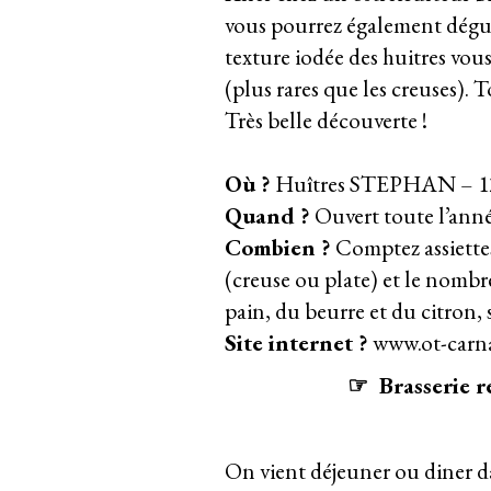
vous pourrez également déguste
texture iodée des huitres vous 
(plus rares que les creuses). 
Très belle découverte !
Où ?
Huîtres STEPHAN – 12
Quand ?
Ouvert toute l’ann
Combien ?
Comptez assiettes
(creuse ou plate) et le nombre
pain, du beurre et du citron,
Site internet ?
www.ot-carna
☞ Brasserie 
On vient déjeuner ou diner dan