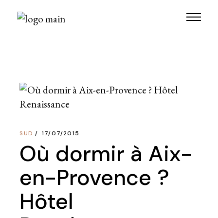
Skip
to
the
content
SUD
17/07/2015
Où dormir à Aix-
en-Provence ?
Hôtel