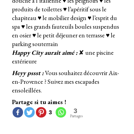
douche à l’italienne ♥ les peignoirs ♥ les
produits de toilettes ♥ l’apéritif sous le
chapiteau ♥ le mobilier design ♥ l’esprit du
spa ♥ les grands fauteuils boules suspendus
en osier ♥ le petit déjeuner en terrasse ♥ le
parking souterrain
Happy City aurait aimé :
✘ une piscine
extérieure
Heyy pssst :
Vous souhaitez
découvrir Aix-
en-Provence
?
Suivez mes escapades
ensoleillées.
Partage si tu aimes !
3
3
Partages