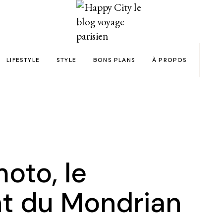
LIFESTYLE
STYLE
BONS PLANS
À PROPOS
Paris
yage
Automobile
Beauty in the City
Bons plans et codes promo !
Team
Bien-être
Beauté
Astuces voyage
Revue de presse
Déco
Mode
Collaborations
Food & Drink
Spas
Wish list voyages
oto, le
ns en 24h chrono
Livres
Tattoos
Politique de confid
nt du Mondrian
des filles
Shopping
FAQ
Kids