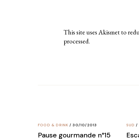
This site uses Akismet to red
processed
.
FOOD & DRINK
30/10/2013
SUD
Pause gourmande n°15
Esc