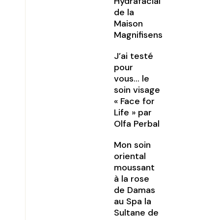
Hydrafacial
de la
Maison
Magnifisens
J’ai testé
pour
vous… le
soin visage
« Face for
Life » par
Olfa Perbal
Mon soin
oriental
moussant
à la rose
de Damas
au Spa la
Sultane de