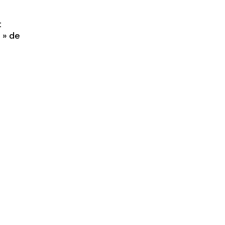
t
 » de