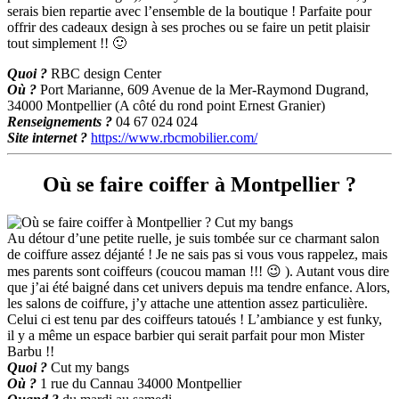
serais bien repartie avec l’ensemble de la boutique ! Parfaite pour
offrir des cadeaux design à ses proches ou se faire un petit plaisir
tout simplement !! 🙂
Quoi ?
RBC design Center
Où ?
Port Marianne, 609 Avenue de la Mer-Raymond Dugrand,
34000 Montpellier (A côté du rond point Ernest Granier)
Renseignements ?
04 67 024 024
Site internet ?
https://www.rbcmobilier.com/
Où se faire coiffer à Montpellier ?
Au détour d’une petite ruelle, je suis tombée sur ce charmant salon
de coiffure assez déjanté ! Je ne sais pas si vous vous rappelez, mais
mes parents sont coiffeurs (coucou maman !!! 😉 ). Autant vous dire
que j’ai été baigné dans cet univers depuis ma tendre enfance. Alors,
les salons de coiffure, j’y attache une attention assez particulière.
Celui ci est tenu par des coiffeurs tatoués ! L’ambiance y est funky,
il y a même un espace barbier qui serait parfait pour mon Mister
Barbu !!
Quoi ?
Cut my bangs
Où ?
1 rue du Cannau 34000 Montpellier