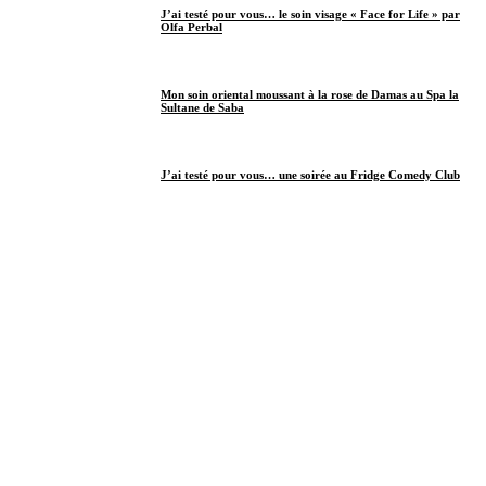
J’ai testé pour vous… le soin visage « Face for Life » par
Olfa Perbal
Mon soin oriental moussant à la rose de Damas au Spa la
Sultane de Saba
J’ai testé pour vous… une soirée au Fridge Comedy Club