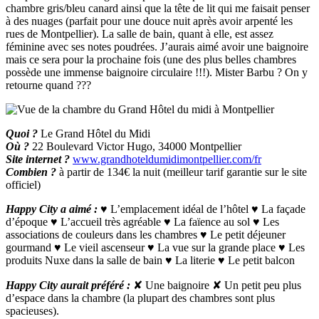
chambre gris/bleu canard ainsi que la tête de lit qui me faisait penser
à des nuages (parfait pour une douce nuit après avoir arpenté les
rues de Montpellier). La salle de bain, quant à elle, est assez
féminine avec ses notes poudrées. J’aurais aimé avoir une baignoire
mais ce sera pour la prochaine fois (une des plus belles chambres
possède une immense baignoire circulaire !!!). Mister Barbu ? On y
retourne quand ???
Quoi ?
Le Grand Hôtel du Midi
Où ?
22 Boulevard Victor Hugo, 34000 Montpellier
Site internet ?
www.grandhoteldumidimontpellier.com/fr
Combien ?
à partir de 134€ la nuit (meilleur tarif garantie sur le site
officiel)
Happy City a aimé :
♥ L’emplacement idéal de l’hôtel ♥ La façade
d’époque ♥ L’accueil très agréable ♥ La faïence au sol ♥ Les
associations de couleurs dans les chambres ♥ Le petit déjeuner
gourmand ♥ Le vieil ascenseur ♥ La vue sur la grande place ♥ Les
produits Nuxe dans la salle de bain ♥ La literie ♥ Le petit balcon
Happy City aurait préféré :
✘ Une baignoire ✘ Un petit peu plus
d’espace dans la chambre (la plupart des chambres sont plus
spacieuses).