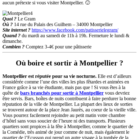
aucun prétexte si vous visiter Montpellier. 🙂
Quoi ?
Le Gram
Où ?
14 rue du Palais des Guilhem – 34000 Montpellier
Site internet ?
https://www.facebook.com/patisserielegram/
Quand ?
du mardi au samedi de 11h à 19h. Fermeture le lundi &
dimanche.
Combien ?
Comptez 3-4€ pour une pâtisserie
Où boire et sortir à Montpellier ?
Montpellier est réputée pour sa vie nocturne.
Elle est d’ailleurs
considérée comme l’une des villes les plus fêtardes et animées en
France grâce à sa vie étudiante, mais pas que ! Si vous êtes à la
quête de
bars branchés pour sortir à Montpellier
vous devriez
être servis. Bars, boîtes de nuits contribuent à faire perdurer la bonne
réputation de la ville de Montpellier. La plupart des lieux de sorties
se trouvent autour de la place Jean Jaurès, au coeur de la vieille ville.
Vous pourrez facilement rejoindre au petit matin votre chambre
d’hôtel sans vous soucier de l’heure ni des transports. Plusieurs
quartiers sont propices à la fête à Montpellier, comme le quartier de
la Comédie, très animé de jour comme de nuit, mais également le
quartier de l’Ecusson qui prend un autre visage à la tombée de la