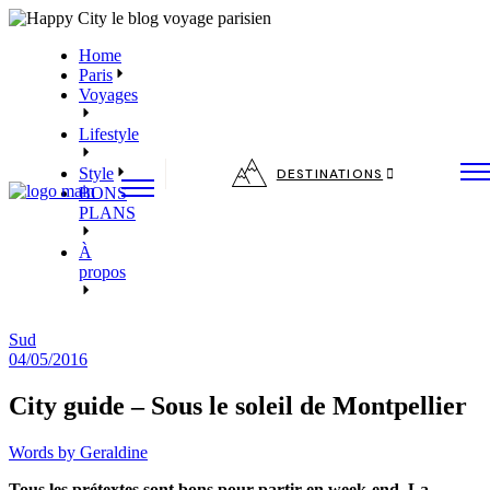
Skip
to
Home
the
Paris
content
Voyages
Lifestyle
Style
DESTINATIONS
BONS
PLANS
À
propos
Sud
04/05/2016
City guide – Sous le soleil de Montpellier
Words by
Geraldine
Tous les prétextes sont bons pour partir en week-end. La