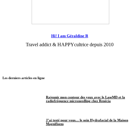
Hi! I am Géraldine R
Travel addict & HAPPYcultrice depuis 2010
Les derniers articles en ligne
Rajeunir mon contour des yeux avec le LaseMD et la
radiofréquence microneedling chez Renécia
J’ai testé pour vous… le soin Hydrafacial de la Maison
Magnifisens