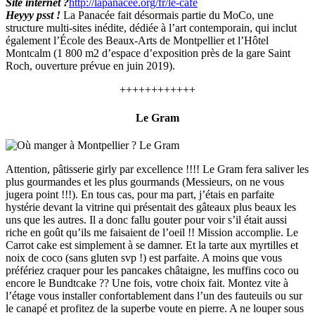
Site internet ?
http://lapanacee.org/fr/le-cafe
Heyyy psst !
La Panacée fait désormais partie du MoCo, une
structure multi-sites inédite, dédiée à l’art contemporain, qui inclut
également l’École des Beaux-Arts de Montpellier et l’Hôtel
Montcalm (1 800 m2 d’espace d’exposition près de la gare Saint
Roch, ouverture prévue en juin 2019).
++++++++++++
Le Gram
Attention, pâtisserie girly par excellence !!!! Le Gram fera saliver les
plus gourmandes et les plus gourmands (Messieurs, on ne vous
jugera point !!!). En tous cas, pour ma part, j’étais en parfaite
hystérie devant la vitrine qui présentait des gâteaux plus beaux les
uns que les autres. Il a donc fallu gouter pour voir s’il était aussi
riche en goût qu’ils me faisaient de l’oeil !! Mission accomplie. Le
Carrot cake est simplement à se damner. Et la tarte aux myrtilles et
noix de coco (sans gluten svp !) est parfaite. A moins que vous
préfériez craquer pour les pancakes châtaigne, les muffins coco ou
encore le Bundtcake ?? Une fois, votre choix fait. Montez vite à
l’étage vous installer confortablement dans l’un des fauteuils ou sur
le canapé et profitez de la superbe voute en pierre. A ne louper sous