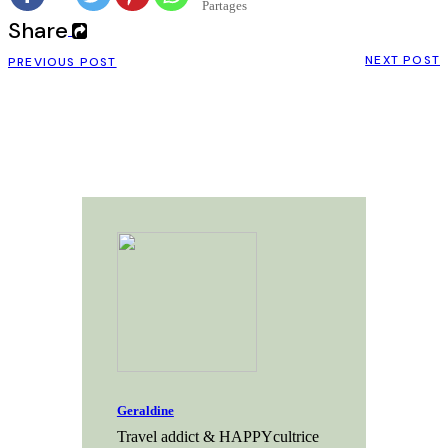
Partages
Share
NEXT POST
PREVIOUS POST
Geraldine
Travel addict & HAPPYcultrice