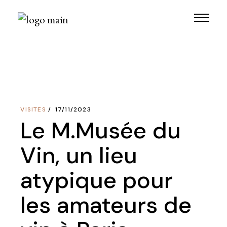
Skip
to
the
content
VISITES
17/11/2023
Le M.Musée du
Vin, un lieu
atypique pour
les amateurs de