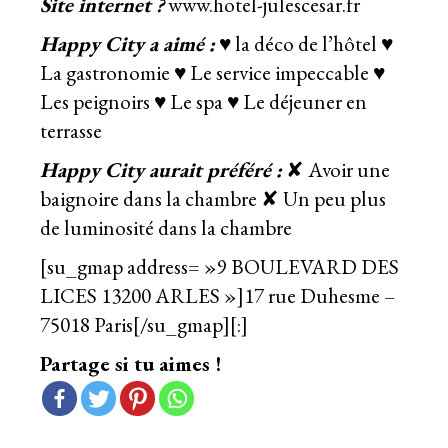
Site internet ?
www.hotel-julescesar.fr
Happy City a aimé :
♥ la déco de l’hôtel ♥
La gastronomie ♥ Le service impeccable ♥
Les peignoirs ♥ Le spa ♥ Le déjeuner en
terrasse
Happy City aurait préféré :
✘ Avoir une
baignoire dans la chambre ✘ Un peu plus
de luminosité dans la chambre
[su_gmap address= »9 BOULEVARD DES
LICES 13200 ARLES »]17 rue Duhesme –
75018 Paris[/su_gmap][:]
Partage si tu aimes !