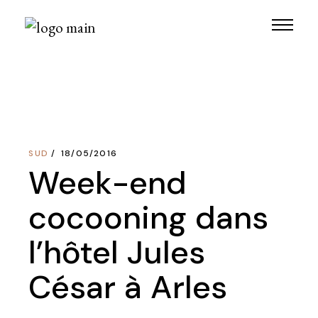
Skip
to
the
content
SUD
18/05/2016
Week-end
cocooning dans
l’hôtel Jules
César à Arles