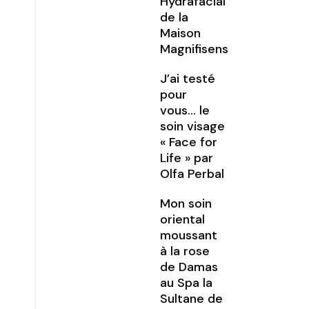
Hydrafacial
de la
Maison
Magnifisens
J’ai testé
pour
vous… le
soin visage
« Face for
Life » par
Olfa Perbal
Mon soin
oriental
moussant
à la rose
de Damas
au Spa la
Sultane de