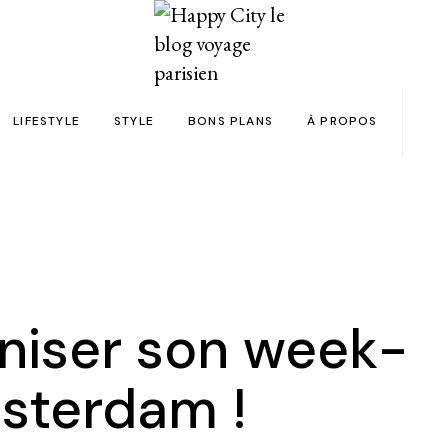
LIFESTYLE
STYLE
BONS PLANS
À PROPOS
Paris
yage
Automobile
Beauty in the City
Bons plans et codes promo !
Team
Bien-être
Beauté
Astuces voyage
Revue de presse
Déco
Mode
Collaborations
Food & Drink
Spas
Wish list voyages
aniser son week-
ns en 24h chrono
Livres
Tattoos
Politique de confid
sterdam !
des filles
Shopping
FAQ
Kids