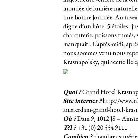
inondée de lumière naturell
une bonne journée. Au niveau 
digne d’un hôtel 5 étoiles : jus
charcuterie, poissons fumés, v
manquait ! L’après-midi, apr
nous sommes venu nous repos
Krasnapolsky
, qui accueille é
Quoi ?
Grand Hotel Krasnap
Site internet ?
http://www.nh
amsterdam-grand-hotel-kras
Où ?
Dam 9, 1012 JS – Amste
Tél ?
+31 (0) 20 554 9111
Combien ?
chambres supérieu