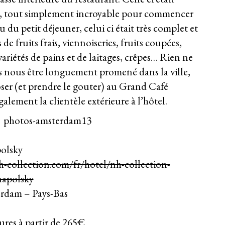
e, tout simplement incroyable pour commencer
du petit déjeuner, celui ci était très complet et
 de fruits frais, viennoiseries, fruits coupées,
ariétés de pains et de laitages, crêpes… Rien ne
ès nous être longuement promené dans la ville,
er (et prendre le gouter) au
Grand Café
galement la clientèle extérieure à l’hôtel.
olsky
-collection.com/fr/hotel/nh-collection-
napolsky
rdam – Pays-Bas
res à partir de 265€