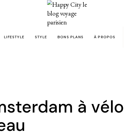
LIFESTYLE
STYLE
BONS PLANS
À PROPOS
Paris
yage
Automobile
Beauty in the City
Bons plans et codes promo !
Team
Bien-être
Beauté
Astuces voyage
Revue de presse
Déco
Mode
Collaborations
Food & Drink
Spas
Wish list voyages
msterdam à vélo
ns en 24h chrono
Livres
Tattoos
Politique de confid
teau
des filles
Shopping
FAQ
Kids