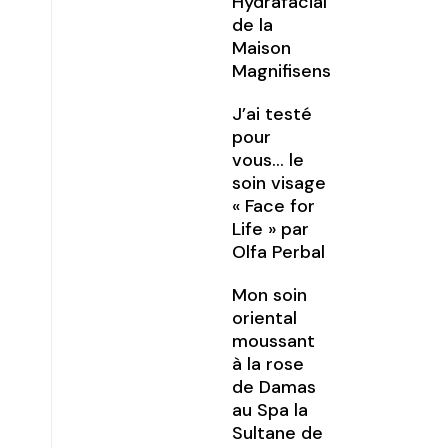
Hydrafacial
de la
Maison
Magnifisens
J’ai testé
pour
vous… le
soin visage
« Face for
Life » par
Olfa Perbal
Mon soin
oriental
moussant
à la rose
de Damas
au Spa la
Sultane de