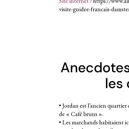
Site internet ?
https://www.a
visite-guidee-francais-dams
Anecdotes
les
• Jordan est l’ancien quartier
de « Café bruns ».
• Les marchands habitaient ici.