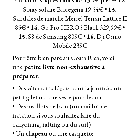
Anti-moustiques
ParaKito
13,9€ pièce•
12.
Spray solaire Bioregena 19,54€ •
13.
Sandales de marche
Merrel Terran Lattice II
85€ •
14.
Go Pro HERO5 Black 329,99€ •
15.
S8 de Samsung
809€ •
16.
Dji Osmo
Mobile
239€
Pour être bien paré au Costa Rica, voici
une
petite liste non-exhaustive à
préparer.
• Des vêtements légers pour la journée, un
petit gilet ou une veste pour le soir
• Des maillots de bain (un maillot de
natation si vous souhaitez faire du
canyoning, rafting ou du surf)
• Un chapeau ou une casquette