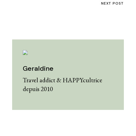
NEXT POST
Geraldine
Travel addict & HAPPYcultrice
depuis 2010