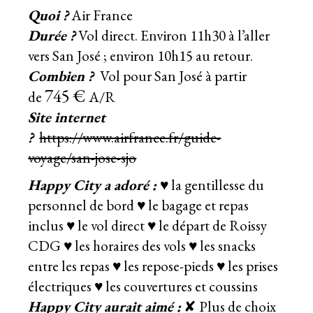
Quoi ?
Air France
Durée ?
Vol direct. Environ 11h30 à l’aller
vers San José ; environ 10h15 au retour.
Combien ?
Vol pour San José à
partir
745 €
de
A/R
Site internet
?
https://www.airfrance.fr/guide-
voyage/san-jose-sjo
Happy City a adoré :
♥ la gentillesse du
personnel de bord ♥ le bagage et repas
inclus ♥ le vol direct ♥ le départ de Roissy
CDG ♥ les horaires des vols ♥ les snacks
entre les repas ♥ les repose-pieds ♥ les prises
électriques ♥ les couvertures et coussins
Happy City aurait aimé :
✘ Plus de choix