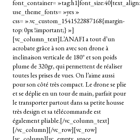
font_container= »tag:h1|font_size:40|text_align:
use_theme_fonts= »yes »
css= ».vc_custom_1541522887168{margin-
top: 0px !important;} »]
[vc_column_text]L’ANAFI a tout d’un
acrobate grâce à son avec son drone à
inclinaison verticale de 180° et son poids
plume de 320gr, qui permettent de réaliser
toutes les prises de vues. On l’aime aussi
pour son côté très compact. Le drone se plie
et se déplie en un tour de main, parfait pour
le transporter partout dans sa petite housse
très design et sa télécommande est
également pliable.[/vc_column_text]
[/vc_column][/vc_row][vc_row]
[vc_column][vc_empty_space