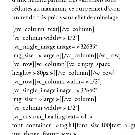
réduites au maximum, ce qui permet d’avoir
un rendu très précis sans effet de crénelage.
[/vc_column_text][/vc_column]
[vc_column width= »1/2″]
[vc_single_image image= »32635″
img_size= »large »][/vc_column][/vc_row]
[vc_row][vc_column][vc_empty_space
height= »80px »][/vc_column][/vc_row]
[vc_row][vc_column width= »1/2″]
[vc_single_image image= »32640″
img_size= »large »][/vc_column]
[vc_column width= »1/2″]
[vc_custom_heading text= »I. »
font_container= »tag:h1|font_size:100|text_align
use_theme_fonts= »yes »