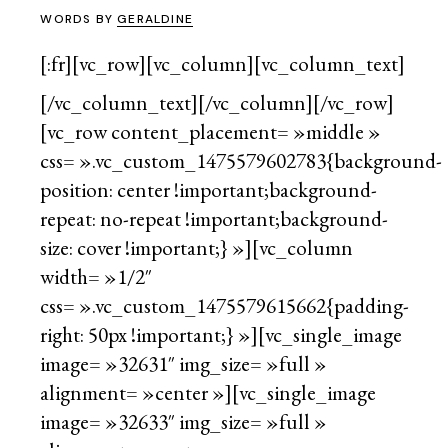
WORDS BY
GERALDINE
[:fr][vc_row][vc_column][vc_column_text]
[/vc_column_text][/vc_column][/vc_row]
[vc_row content_placement= »middle »
css= ».vc_custom_1475579602783{background-
position: center !important;background-
repeat: no-repeat !important;background-
size: cover !important;} »][vc_column
width= »1/2″
css= ».vc_custom_1475579615662{padding-
right: 50px !important;} »][vc_single_image
image= »32631″ img_size= »full »
alignment= »center »][vc_single_image
image= »32633″ img_size= »full »