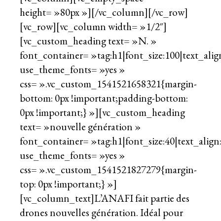
height= »80px »][/vc_column][/vc_row]
[vc_row][vc_column width= »1/2″]
[vc_custom_heading text= »N. »
font_container= »tag:h1|font_size:100|text_align
use_theme_fonts= »yes »
css= ».vc_custom_1541521658321{margin-
bottom: 0px !important;padding-bottom:
0px !important;} »][vc_custom_heading
text= »nouvelle génération »
font_container= »tag:h1|font_size:40|text_align:
use_theme_fonts= »yes »
css= ».vc_custom_1541521827279{margin-
top: 0px !important;} »]
[vc_column_text]L’ANAFI fait partie des
drones nouvelles génération. Idéal pour