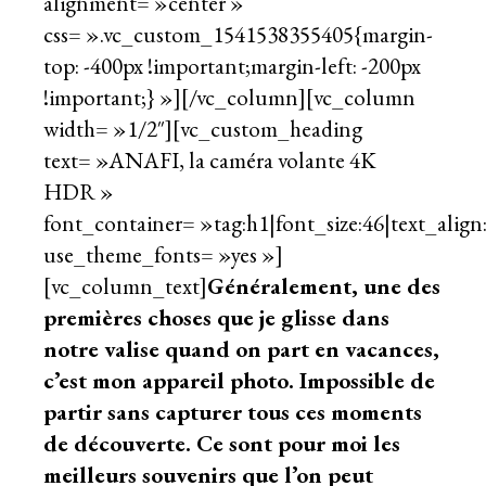
alignment= »center »
css= ».vc_custom_1541538355405{margin-
top: -400px !important;margin-left: -200px
!important;} »][/vc_column][vc_column
width= »1/2″][vc_custom_heading
text= »ANAFI, la caméra volante 4K
HDR »
font_container= »tag:h1|font_size:46|text_align:
use_theme_fonts= »yes »]
[vc_column_text]
Généralement, une des
premières choses que je glisse dans
notre valise quand on part en vacances,
c’est mon appareil photo. Impossible de
partir sans capturer tous ces moments
de découverte. Ce sont pour moi les
meilleurs souvenirs que l’on peut