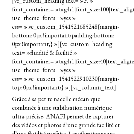
[vc_custom_heading text= »F. »
font_container= »tag:h1|font_size:100|text_align
use_theme_fonts= »yes »
css= ».vc_custom_1541521685248{margin-
bottom: 0px !important;padding-bottom:
0px !important;} »][vc_custom_heading
text= »fluidité & facilité »
font_container= »tag:h1|font_size:40|text_align:
use_theme_fonts= »yes »
css= ».vc_custom_1541522910230{margin-
top: 0px !important;} »][vc_column_text]
Grâce à sa petite nacelle mécanique
combinée à une stabilisation numérique
ultra-précise, ANAFI permet de capturer
des vidéos et photos d’une grande facilité et
d’une fluidité parfaite. Les vibrations sont