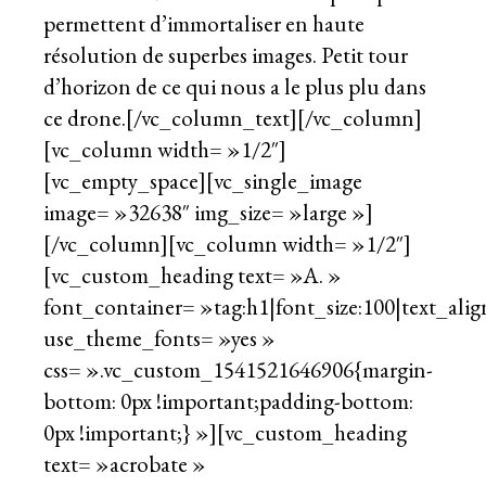
permettent d’immortaliser en haute
résolution de superbes images. Petit tour
d’horizon de ce qui nous a le plus plu dans
ce drone.[/vc_column_text][/vc_column]
[vc_column width= »1/2″]
[vc_empty_space][vc_single_image
image= »32638″ img_size= »large »]
[/vc_column][vc_column width= »1/2″]
[vc_custom_heading text= »A. »
font_container= »tag:h1|font_size:100|text_align
use_theme_fonts= »yes »
css= ».vc_custom_1541521646906{margin-
bottom: 0px !important;padding-bottom:
0px !important;} »][vc_custom_heading
text= »acrobate »