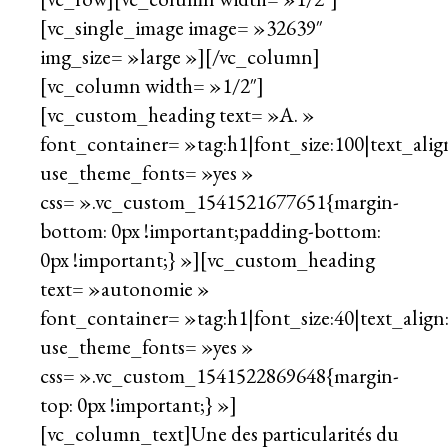
[vc_single_image image= »32639″
img_size= »large »][/vc_column]
[vc_column width= »1/2″]
[vc_custom_heading text= »A. »
font_container= »tag:h1|font_size:100|text_align
use_theme_fonts= »yes »
css= ».vc_custom_1541521677651{margin-
bottom: 0px !important;padding-bottom:
0px !important;} »][vc_custom_heading
text= »autonomie »
font_container= »tag:h1|font_size:40|text_align:
use_theme_fonts= »yes »
css= ».vc_custom_1541522869648{margin-
top: 0px !important;} »]
[vc_column_text]Une des particularités du