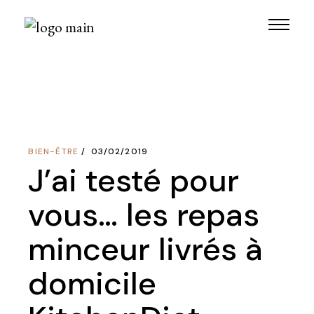
Skip
to
the
content
BIEN-ÊTRE
03/02/2019
J’ai testé pour
vous… les repas
minceur livrés à
domicile