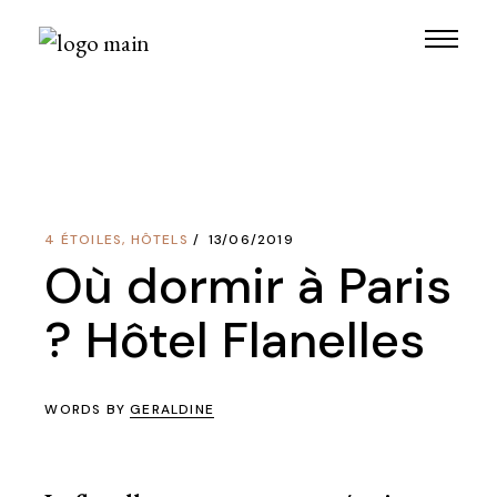
Skip
to
the
content
4 ÉTOILES
,
HÔTELS
13/06/2019
Où dormir à Paris
? Hôtel Flanelles
WORDS BY
GERALDINE