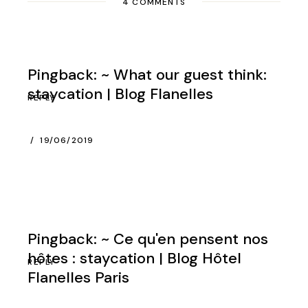
4 COMMENTS
Pingback:
~ What our guest think:
staycation | Blog Flanelles
REPLY
19/06/2019
Pingback:
~ Ce qu'en pensent nos
hôtes : staycation | Blog Hôtel
REPLY
Flanelles Paris