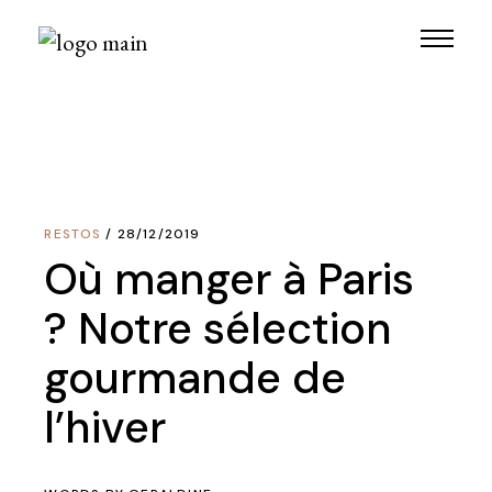
Skip
to
the
content
RESTOS
28/12/2019
Où manger à Paris
? Notre sélection
gourmande de
l’hiver