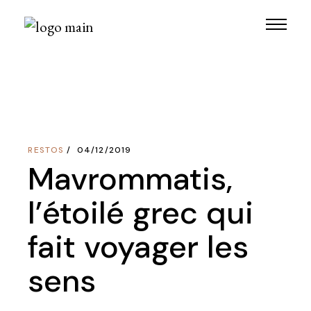
Skip
to
the
content
RESTOS
04/12/2019
Mavrommatis,
l’étoilé grec qui
fait voyager les
sens