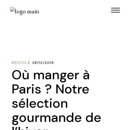
Skip
to
the
content
RESTOS
28/12/2019
Où manger à
Paris ? Notre
sélection
gourmande de