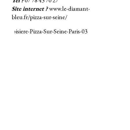
Tel ?
07 78 43 70 27
Site internet ?
www.le-diamant-
bleu.fr/pizza-sur-seine/