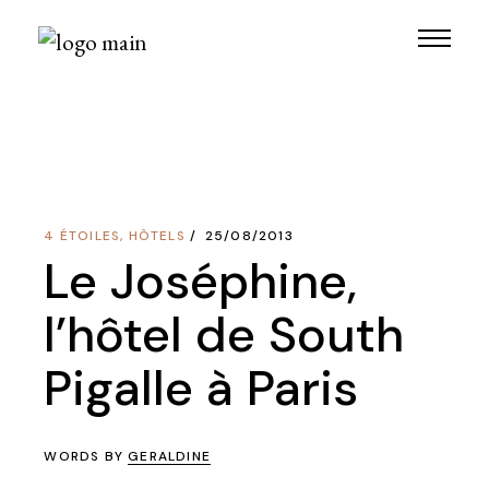
Skip
to
the
content
4 ÉTOILES
,
HÔTELS
25/08/2013
Le Joséphine,
l’hôtel de South
Pigalle à Paris
WORDS BY
GERALDINE