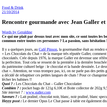
Food & Drink
21/10/2014
Rencontre gourmande avec Jean Galler et
Words by
Geraldine
Ce qui me plait par dessus tout avec mon site, ce sont toutes les b
commun entre toutes ces personnes ? La passion, sans hésitation 
Il y a quelques jours, au
Café Pinson
, la gourmandise était au rendez-
« Les Chocolats du Chat » de la marque très réputée Galler, comment 
chocolatés. Crée depuis 1976, la marque Galler est devenue une référe
la perfection. Tout cela se ressent de la première à la dernière bouchée 
du patrimoine culturel belge : le chocolat et la bande dessinée. Le de
chat ». Attention, ne vous trompez pas, ici, on ne parle pas des petits
a décidé de rebaptiser ces petites langues de chats ! Pour ce changeme
lécher les babines !!
Quoi ? :
Les Chocolats du Chat – Galler Chocolatier
Combien ? :
pocket bags de 121g 6,10€ et Boite collector de 202g 9,
Site internet ? :
www.galler.com
Saveurs ? :
Lait praliné, chocolat noir, blanc, noir praliné, blanc specul
Heyyy pssst :
Le dernier Opus Le Chat passe à table est également dispo