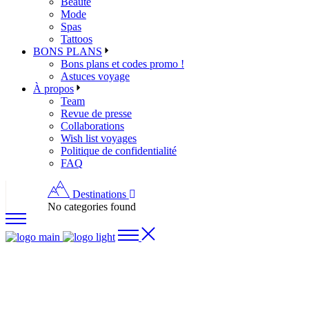
Beauté
Mode
Spas
Tattoos
BONS PLANS
Bons plans et codes promo !
Astuces voyage
À propos
Team
Revue de presse
Collaborations
Wish list voyages
Politique de confidentialité
FAQ
Destinations
No categories found