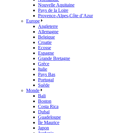
Nouvelle Aquitaine
Pays de la Loire
Provence-Alpes-Côte d’Azur
Europe
Angleterre
Allemagne
Belgique
Croatie
Ecosse
Espagne
Grande Bretagne
Grèce
Italie
Pays Bas
Portugal
Suède
Monde
Bali
Boston
Costa Rica
Dubaï
Guadeloupe
Île Maurice
Japon