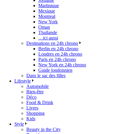
Jordanie
Martinique
Mexique
Montreal
New York
Oman
Thaïlande
…ici aussi
Destinations en 24h chrono
Berlin en 24h chrono
Londres en 24h chrono
Paris en 24h chrono
New York en 24h chrono
Guide londonnien
Dans le sac des filles
Lifestyle
Automobile
Bien-être
Déco
Food & Drink
Livres
Shopping
Kids
Style
Beauty in the City