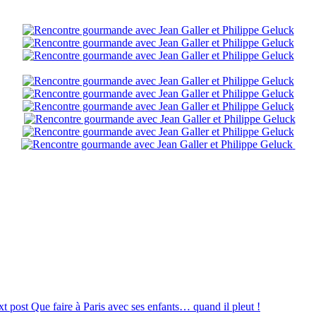
xt post
Que faire à Paris avec ses enfants… quand il pleut !