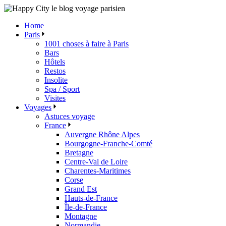
Skip
to
Home
the
Paris
content
1001 choses à faire à Paris
Bars
Hôtels
Restos
Insolite
Spa / Sport
Visites
Voyages
Astuces voyage
France
Auvergne Rhône Alpes
Bourgogne-Franche-Comté
Bretagne
Centre-Val de Loire
Charentes-Maritimes
Corse
Grand Est
Hauts-de-France
Île-de-France
Montagne
Normandie