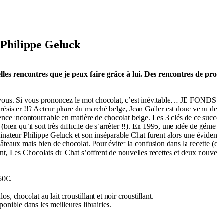
 Philippe Geluck
elles rencontres que je peux faire grâce à lui. Des rencontres de pr
!
vous. Si vous prononcez le mot chocolat, c’est inévitable… JE FONDS !!!
résister !!? Acteur phare du marché belge, Jean Galler est donc venu d
nce incontournable en matière de chocolat belge. Les 3 clés de ce succ
(bien qu’il soit très difficile de s’arrêter !!). En 1995, une idée de gén
ssinateur Philippe Geluck et son inséparable Chat furent alors une évid
 gâteaux mais bien de chocolat. Pour éviter la confusion dans la recette (
nt, Les Chocolats du Chat s’offrent de nouvelles recettes et deux nouvea
50€.
os, chocolat au lait croustillant et noir croustillant.
nible dans les meilleures librairies.