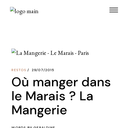
Skip
to
the
content
RESTOS
29/07/2015
Où manger dans
le Marais ? La
Mangerie
WORDS BY
GERALDINE