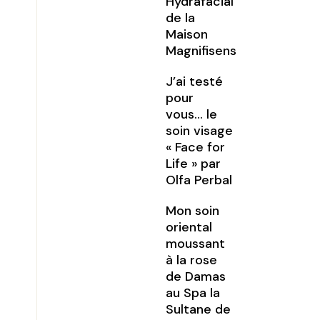
Hydrafacial
de la
Maison
Magnifisens
J’ai testé
pour
vous… le
soin visage
« Face for
Life » par
Olfa Perbal
Mon soin
oriental
moussant
à la rose
de Damas
au Spa la
Sultane de