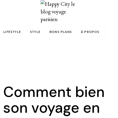
LIFESTYLE
STYLE
BONS PLANS
À PROPOS
Paris
yage
Automobile
Beauty in the City
Bons plans et codes promo !
Team
Bien-être
Beauté
Astuces voyage
Revue de presse
Déco
Mode
Collaborations
Food & Drink
Spas
Wish list voyages
 – Comment bien
ns en 24h chrono
Livres
Tattoos
Politique de confid
 son voyage en
des filles
Shopping
FAQ
Kids