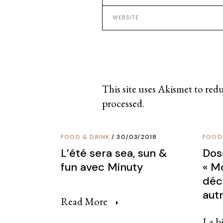
This site uses Akismet to red
processed
.
FOOD & DRINK
30/03/2018
FOOD
L’été sera sea, sun &
Dos
fun avec Minuty
« M
déco
aut
Read More
La bi