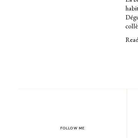
habit
Dégu
collè
Rea
FOLLOW ME