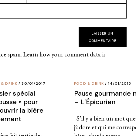
LAISSER UN
COMMENTAIRE
uce spam.
Learn how your comment data is
 & DRINK
30/01/2017
FOOD & DRINK
14/01/2015
sier spécial
Pause gourmande n
ousse » pour
– L’Épicurien
uvrir la bière
S’il y a bien un mot que
rement
j’adore et qui me corres
ère fait partie des
bien, c’est le terme