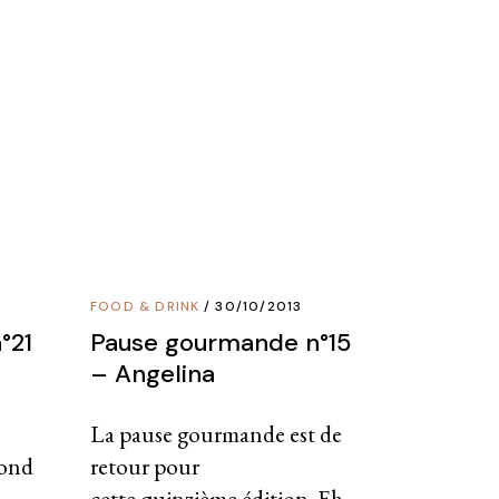
FOOD & DRINK
30/10/2013
°21
Pause gourmande n°15
– Angelina
La pause gourmande est de
pond
retour pour
cette quinzième édition. Eh