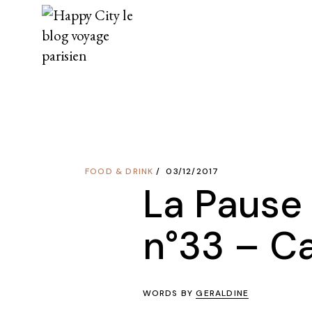
Skip
to
the
content
FOOD & DRINK
03/12/2017
La Pause
n°33 – Ca
WORDS BY
GERALDINE