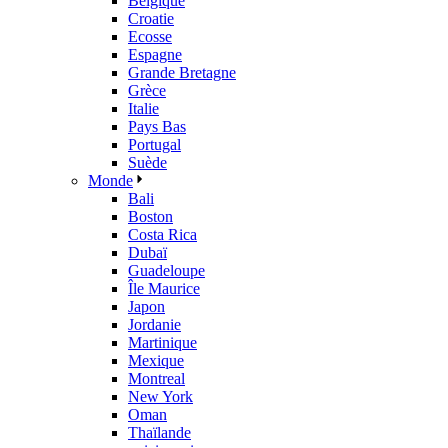
Belgique
Croatie
Ecosse
Espagne
Grande Bretagne
Grèce
Italie
Pays Bas
Portugal
Suède
Monde
Bali
Boston
Costa Rica
Dubaï
Guadeloupe
Île Maurice
Japon
Jordanie
Martinique
Mexique
Montreal
New York
Oman
Thaïlande