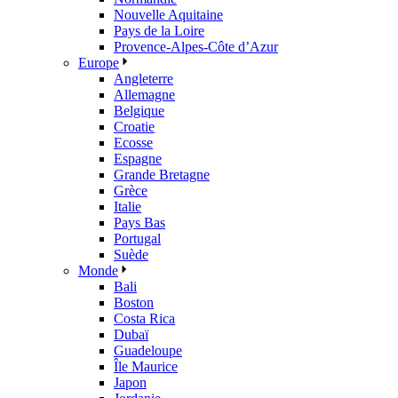
Nouvelle Aquitaine
Pays de la Loire
Provence-Alpes-Côte d’Azur
Europe
Angleterre
Allemagne
Belgique
Croatie
Ecosse
Espagne
Grande Bretagne
Grèce
Italie
Pays Bas
Portugal
Suède
Monde
Bali
Boston
Costa Rica
Dubaï
Guadeloupe
Île Maurice
Japon