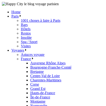
Skip
to
Home
the
Paris
content
1001 choses à faire à Paris
Bars
Hôtels
Restos
Insolite
Spa / Sport
Visites
Voyages
Astuces voyage
France
Auvergne Rhône Alpes
Bourgogne-Franche-Comté
Bretagne
Centre-Val de Loire
Charentes-Maritimes
Corse
Grand Est
Hauts-de-France
Île-de-France
Montagne
Normandie