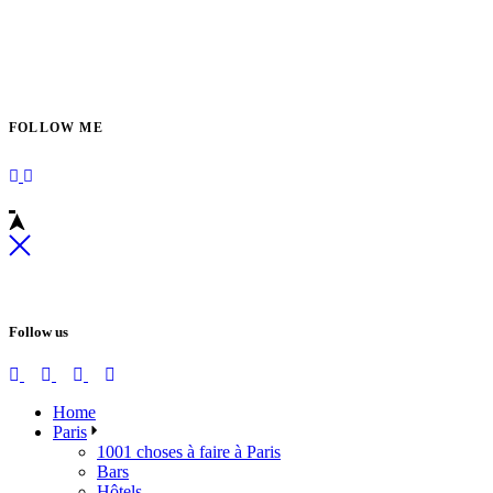
FOLLOW ME
Follow us
Home
Paris
1001 choses à faire à Paris
Bars
Hôtels