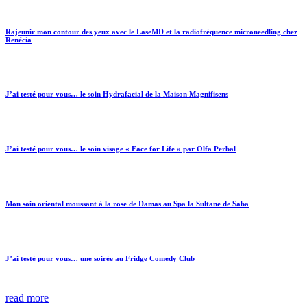
Rajeunir mon contour des yeux avec le LaseMD et la radiofréquence microneedling chez
Renécia
J’ai testé pour vous… le soin Hydrafacial de la Maison Magnifisens
J’ai testé pour vous… le soin visage « Face for Life » par Olfa Perbal
Mon soin oriental moussant à la rose de Damas au Spa la Sultane de Saba
J’ai testé pour vous… une soirée au Fridge Comedy Club
read more