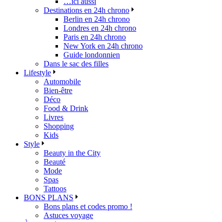
…ici aussi
Destinations en 24h chrono
Berlin en 24h chrono
Londres en 24h chrono
Paris en 24h chrono
New York en 24h chrono
Guide londonnien
Dans le sac des filles
Lifestyle
Automobile
Bien-être
Déco
Food & Drink
Livres
Shopping
Kids
Style
Beauty in the City
Beauté
Mode
Spas
Tattoos
BONS PLANS
Bons plans et codes promo !
Astuces voyage