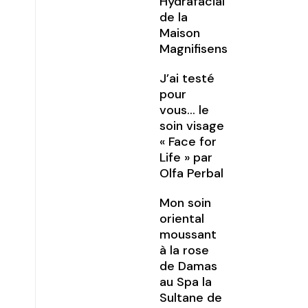
Hydrafacial
de la
Maison
Magnifisens
J’ai testé
pour
vous… le
soin visage
« Face for
Life » par
Olfa Perbal
Mon soin
oriental
moussant
à la rose
de Damas
au Spa la
Sultane de