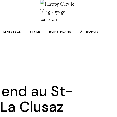
LIFESTYLE
STYLE
BONS PLANS
À PROPOS
Paris
yage
Automobile
Beauty in the City
Bons plans et codes promo !
Team
Bien-être
Beauté
Astuces voyage
Revue de presse
Déco
Mode
Collaborations
Food & Drink
Spas
Wish list voyages
end au St-
ns en 24h chrono
Livres
Tattoos
Politique de confid
La Clusaz
des filles
Shopping
FAQ
Kids