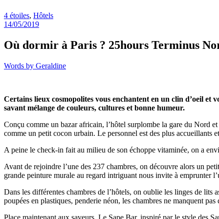
4 étoiles
,
Hôtels
14/05/2019
Où dormir à Paris ? 25hours Terminus No
Words by
Geraldine
Certains lieux cosmopolites vous enchantent en un clin d’oeil et 
savant mélange de couleurs, cultures et bonne humeur.
Conçu comme un bazar africain, l’hôtel surplombe la gare du Nord et l
comme un petit cocon urbain. Le personnel est des plus accueillants et
A peine le check-in fait au milieu de son échoppe vitaminée, on a env
Avant de rejoindre l’une des 237 chambres, on découvre alors un petit 
grande peinture murale au regard intriguant nous invite à emprunter l
Dans les différentes chambres de l’hôtels, on oublie les linges de lits
poupées en plastiques, penderie néon, les chambres ne manquent pas d’
Place maintenant aux saveurs. Le Sape Bar, inspiré par le style des Sa