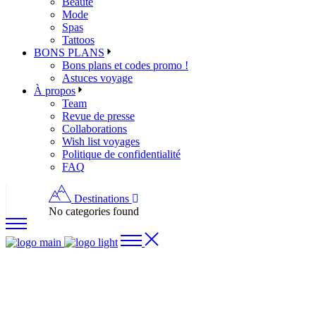
Beauté
Mode
Spas
Tattoos
BONS PLANS
Bons plans et codes promo !
Astuces voyage
À propos
Team
Revue de presse
Collaborations
Wish list voyages
Politique de confidentialité
FAQ
Destinations
No categories found