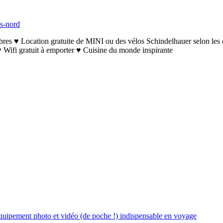
us-nord
s ♥ Location gratuite de MINI ou des vélos Schindelhauer selon les 
 Wifi gratuit à emporter ♥ Cuisine du monde inspirante
uipement photo et vidéo (de poche !) indispensable en voyage