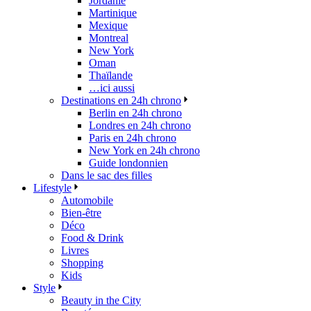
Jordanie
Martinique
Mexique
Montreal
New York
Oman
Thaïlande
…ici aussi
Destinations en 24h chrono
Berlin en 24h chrono
Londres en 24h chrono
Paris en 24h chrono
New York en 24h chrono
Guide londonnien
Dans le sac des filles
Lifestyle
Automobile
Bien-être
Déco
Food & Drink
Livres
Shopping
Kids
Style
Beauty in the City