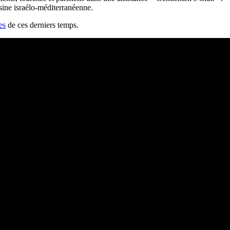
isine israélo-méditerranéenne.
es
de ces derniers temps.