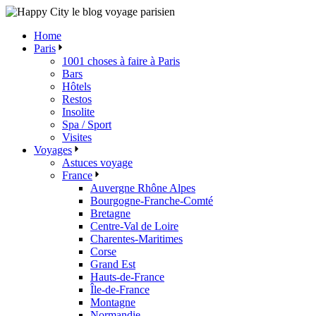
Skip
to
Home
the
Paris
content
1001 choses à faire à Paris
Bars
Hôtels
Restos
Insolite
Spa / Sport
Visites
Voyages
Astuces voyage
France
Auvergne Rhône Alpes
Bourgogne-Franche-Comté
Bretagne
Centre-Val de Loire
Charentes-Maritimes
Corse
Grand Est
Hauts-de-France
Île-de-France
Montagne
Normandie