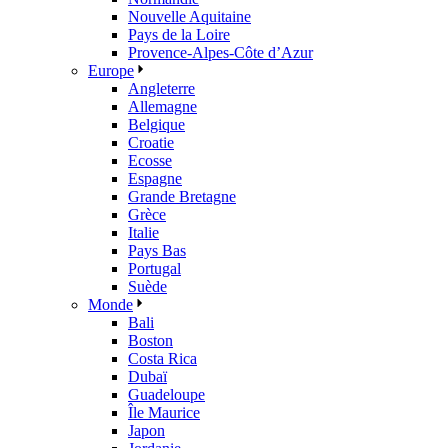
Nouvelle Aquitaine
Pays de la Loire
Provence-Alpes-Côte d’Azur
Europe
Angleterre
Allemagne
Belgique
Croatie
Ecosse
Espagne
Grande Bretagne
Grèce
Italie
Pays Bas
Portugal
Suède
Monde
Bali
Boston
Costa Rica
Dubaï
Guadeloupe
Île Maurice
Japon