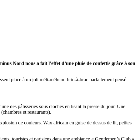
nus Nord nous a fait l’effet d’une pluie de confettis grâce à son
ssent place à un joli méli-mélo ou bric-à-brac parfaitement pensé
une des pâtisseries sous cloches en lisant la presse du jour. Une
 (chambres et restaurants).
xplosion de couleurs. Wax africain en guise de dessus de lit, petites
lients, touristes et parisiens dans une ambiance « Gentlemen’s Club ».