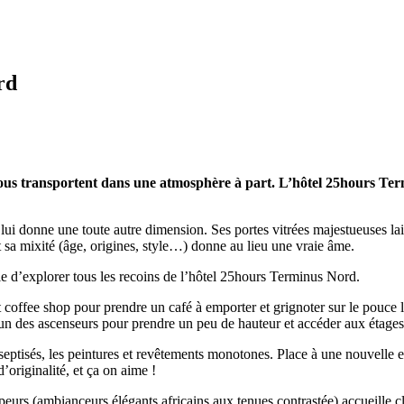
rd
vous transportent dans une atmosphère à part. L’hôtel 25hours Termi
ui donne une toute autre dimension. Ses portes vitrées majestueuses lai
 sa mixité (âge, origines, style…) donne au lieu une vraie âme.
ie d’explorer tous les recoins de l’hôtel 25hours Terminus Nord.
coffee shop pour prendre un café à emporter et grignoter sur le pouce l’
’un des ascenseurs pour prendre un peu de hauteur et accéder aux étages
 aseptisés, les peintures et revêtements monotones. Place à une nouvelle e
originalité, et ça on aime !
peurs (ambianceurs élégants africains aux tenues contrastée) accueille c