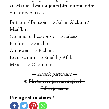
au Maroc, il est toujours bien d’apprendre
quelques phrases.
Bonjour / Bonsoir —> Salam Alekum /
Msal’khir
Comment allez-vous ? —> Labass
Pardon —> Smahli
Au revoir —> Bsslama
Excusez-moi —> Smahli / Afak
Merci —> Choukran
— Article partenaire —
©
Photo créé par mrsiraphol –
fr.freepik.com
Partage si tu aimes !