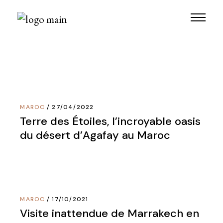
Skip
to
the
content
MAROC
27/04/2022
Terre des Étoiles, l’incroyable oasis
du désert d’Agafay au Maroc
MAROC
17/10/2021
Visite inattendue de Marrakech en