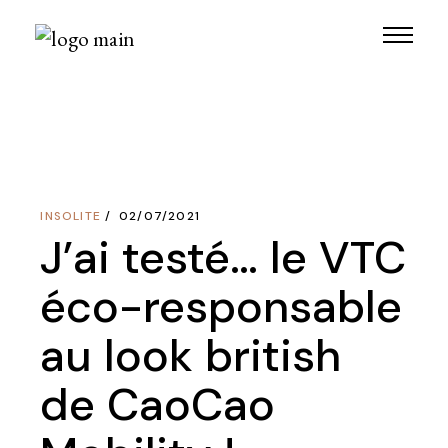
Skip
to
the
content
INSOLITE
02/07/2021
J’ai testé… le VTC
éco-responsable
au look british
de CaoCao