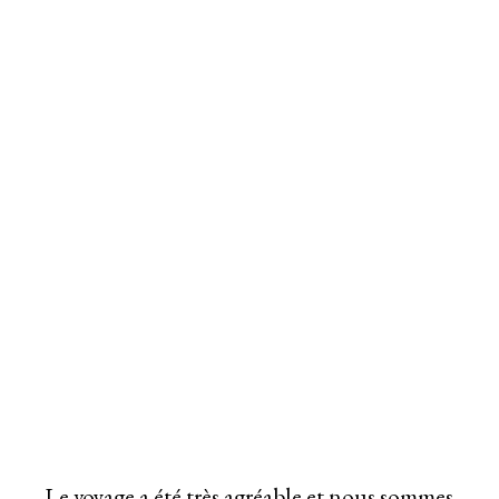
Le voyage a été très agréable et nous sommes