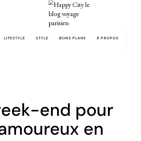
LIFESTYLE
STYLE
BONS PLANS
À PROPOS
Paris
yage
Automobile
Beauty in the City
Bons plans et codes promo !
Team
Bien-être
Beauté
Astuces voyage
Revue de presse
Déco
Mode
Collaborations
Food & Drink
Spas
Wish list voyages
 week-end pour
ns en 24h chrono
Livres
Tattoos
Politique de confid
n amoureux en
des filles
Shopping
FAQ
Kids