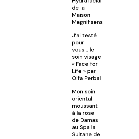
Hydrafacial
de la
Maison
Magnifisens
J’ai testé
pour
vous… le
soin visage
« Face for
Life » par
Olfa Perbal
Mon soin
oriental
moussant
à la rose
de Damas
au Spa la
Sultane de