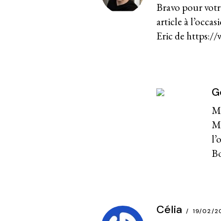
Bravo pour votre
article à l’occa
Eric de
https:/
G
Me
Ma
l’
Bo
Célia
19/02/2