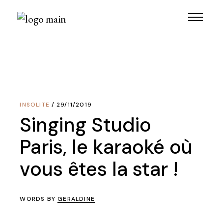
Skip
to
the
content
INSOLITE
29/11/2019
Singing Studio
Paris, le karaoké où
vous êtes la star !
WORDS BY
GERALDINE