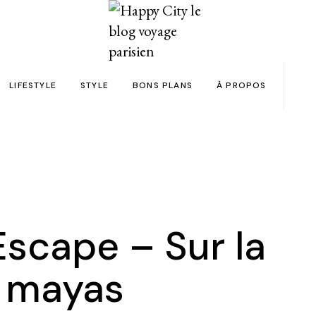
LIFESTYLE
STYLE
BONS PLANS
À PROPOS
Paris
yage
Automobile
Beauty in the City
Bons plans et codes promo !
Team
Bien-être
Beauté
Astuces voyage
Revue de presse
Déco
Mode
Collaborations
Food & Drink
Spas
Wish list voyages
scape – Sur la
ns en 24h chrono
Livres
Tattoos
Politique de confid
s mayas
des filles
Shopping
FAQ
Kids