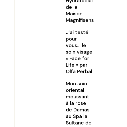
Hydrafacial
de la
Maison
Magnifisens
J’ai testé
pour
vous… le
soin visage
« Face for
Life » par
Olfa Perbal
Mon soin
oriental
moussant
à la rose
de Damas
au Spa la
Sultane de