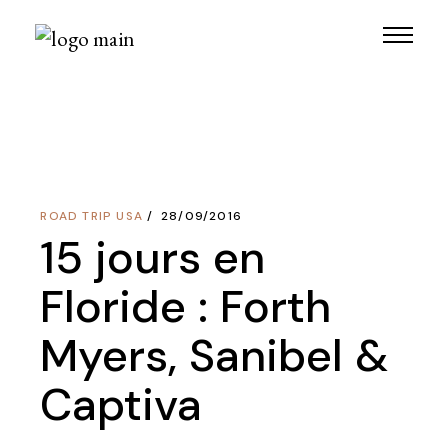
Skip
to
the
content
ROAD TRIP USA
28/09/2016
15 jours en
Floride : Forth
Myers, Sanibel &
Captiva